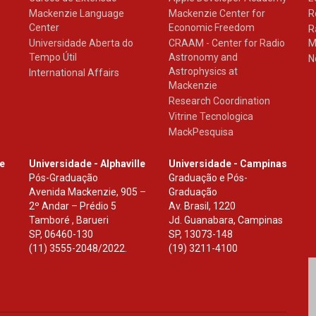
Mackenzie Language
Mackenzie Center for
R
Center
Economic Freedom
R
Universidade Aberta do
CRAAM - Center for Radio
M
Tempo Útil
Astronomy and
N
Astrophysics at
International Affairs
Mackenzie
Research Coordination
Vitrine Tecnologica
MackPesquisa
le
Universidade - Alphaville
Universidade - Campinas
Pós-Graduação
Graduação e Pós-
Avenida Mackenzie, 905 –
Graduação
2º Andar – Prédio 5
Av. Brasil, 1220
Tamboré , Barueri
Jd. Guanabara, Campinas
SP
,
06460-130
SP
,
13073-148
(11) 3555-2048/2022.
(19) 3211-4100