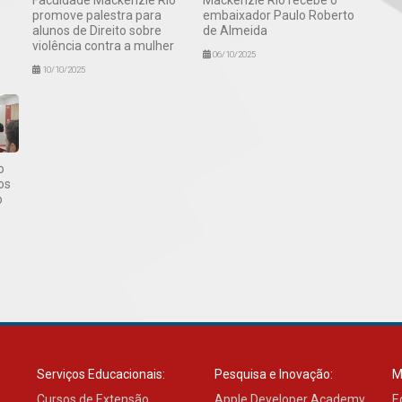
promove palestra para
embaixador Paulo Roberto
alunos de Direito sobre
de Almeida
violência contra a mulher
06/10/2025
10/10/2025
o
os
o
Serviços Educacionais:
Pesquisa e Inovação:
M
Cursos de Extensão
Apple Developer Academy
E