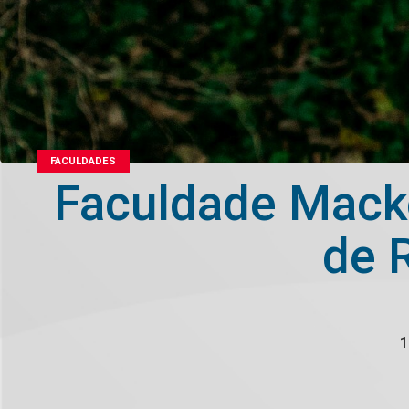
FACULDADES
Faculdade Macke
de 
1