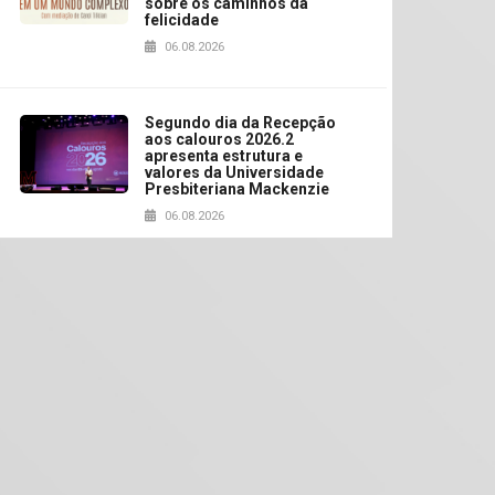
sobre os caminhos da
felicidade
06.08.2026
Segundo dia da Recepção
aos calouros 2026.2
apresenta estrutura e
valores da Universidade
Presbiteriana Mackenzie
06.08.2026
Nova apresentação do
Centro de Música Brasileira
homenageia artista
brasileira
05.08.2026
Universidade Mackenzie
realizará nova edição da
Feira EducationUSA