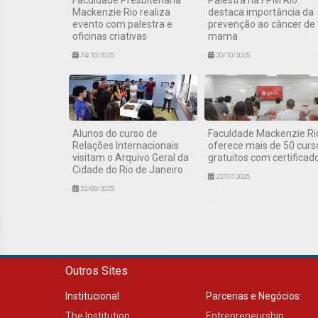
Mackenzie Rio realiza
destaca importância da
evento com palestra e
prevenção ao câncer de
oficinas criativas
mama
24/10/2025
20/10/2025
Alunos do curso de
Faculdade Mackenzie Ri
Relações Internacionais
oferece mais de 50 curs
visitam o Arquivo Geral da
gratuitos com certificad
Cidade do Rio de Janeiro
22/07/2025
22/09/2025
Outros Sites
Institucional
Parcerias e Negócios:
The Institution
Entrepreneurship