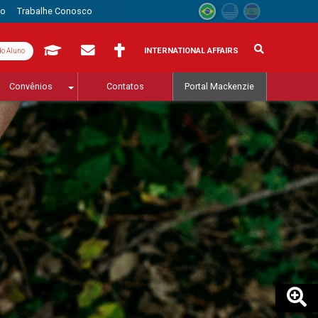
to
Trabalhe Conosco
INTERNATIONAL AFFAIRS
do Aluno
Convênios
Contatos
Portal Mackenzie