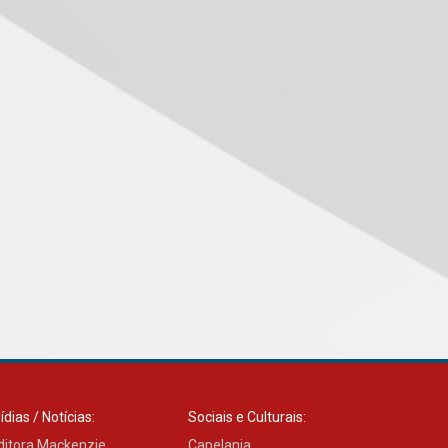
05.08.2026
Seminário discute desafios
das novas tecnologias em
sistemas solares
residenciais
04.08.2026
Mackenzie recepciona os
calouros do segundo
semestre de 2026
04.08.2026
Como o Colégio Mackenzie
Brasília prepara seus
estudantes para o PAS antes
mesmo do Ensino Médio
04.08.2026
ídias / Notícias:
Sociais e Culturais:
ditora Mackenzie
Capelania