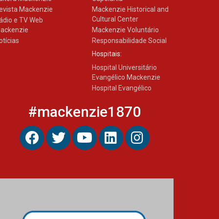
evista Mackenzie
Mackenzie Historical and
Como os pais podem investir
Cultural Center
ádio e TV Web
na educação dos filhos além
da escola
ackenzie
Mackenzie Voluntário
otícias
Responsabilidade Social
04.08.2026
Hospitais:
Hospital Universitário
Evangélico Mackenzie
Hospital Evangélico
#mackenzie1870