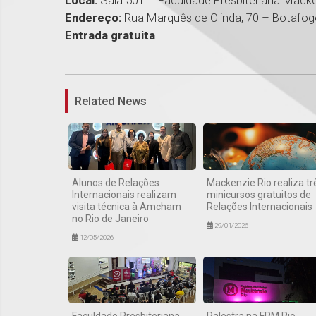
Local:
Sala 501 – Faculdade Presbiteriana Macke
Endereço:
Rua Marquês de Olinda, 70 – Botafo
Entrada gratuita
Related News
Alunos de Relações
Mackenzie Rio realiza tr
Internacionais realizam
minicursos gratuitos de
visita técnica à Amcham
Relações Internacionais
no Rio de Janeiro
29/01/2026
12/05/2026
Faculdade Presbiteriana
Palestra na FPM Rio