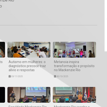
nzie Rio
go
1
ês
Autismo em mulheres: o
Metanoia inspira
diagnóstico precoce traz
transformação e propósito
alívio e respostas
no Mackenzie Rio
03/11/2025
30/10/2025
Faculdade Mackenzie Rio
Mackenzie Rio recebe o