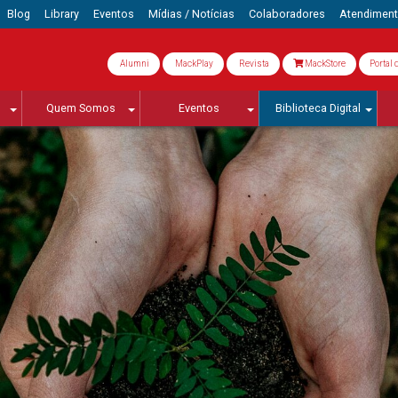
Blog
Library
Eventos
Mídias / Notícias
Colaboradores
Atendimen
Alumni
MackPlay
Revista
MackStore
Portal 
Quem Somos
Eventos
Biblioteca Digital