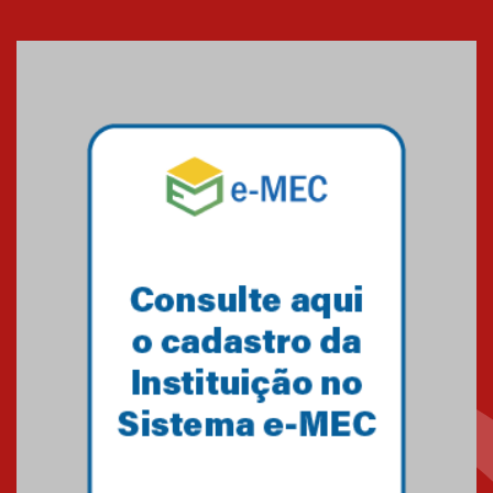
Seminário discute desafios
das novas tecnologias em
sistemas solares residenciais
04.08.2026
Mackenzie recepciona os
calouros do segundo semestre
de 2026
04.08.2026
Como o Colégio Mackenzie
Brasília prepara seus
estudantes para o PAS antes
mesmo do Ensino Médio
04.08.2026
Como os pais podem investir