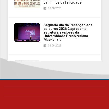
caminhos da felicidade
06.08.2026
Segundo dia da Recepção aos
calouros 2026.2 apresenta
estrutura e valores da
Universidade Presbiteriana
Mackenzie
06.08.2026
Nova apresentação do Centro
de Música Brasileira
homenageia artista brasileira
05.08.2026
Universidade Mackenzie
realizará nova edição da Feira
EducationUSA
05.08.2026