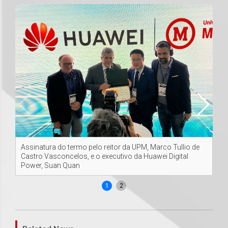
Assinatura do termo pelo reitor da UPM, Marco Tullio de
Co
Castro Vasconcelos, e o executivo da Huawei Digital
So
Power, Suan Quan
1
2