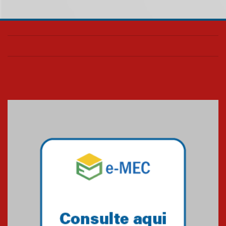
05.08.2026
Seminário discute desafios
das novas tecnologias em
sistemas solares residenciais
04.08.2026
Mackenzie recepciona os
calouros do segundo semestre
de 2026
04.08.2026
Como o Colégio Mackenzie
Brasília prepara seus
estudantes para o PAS antes
mesmo do Ensino Médio
04.08.2026