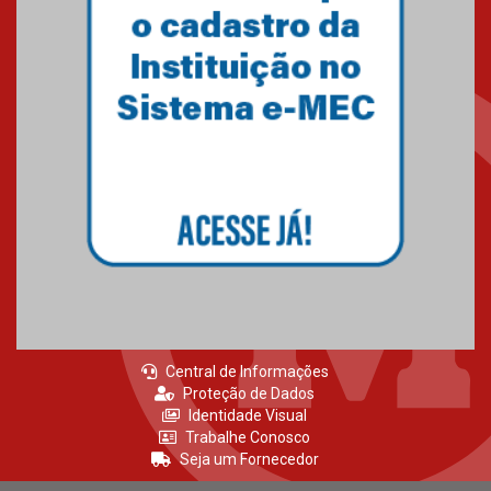
Como os pais podem investir
na educação dos filhos além da
escola
04.08.2026
XIII Fórum de Aprendizagem
Transformadora reúne
docentes para debater
inovação e desafios da
educação superior
04.08.2026
Central de Informações
Proteção de Dados
Identidade Visual
Trabalhe Conosco
Seja um Fornecedor