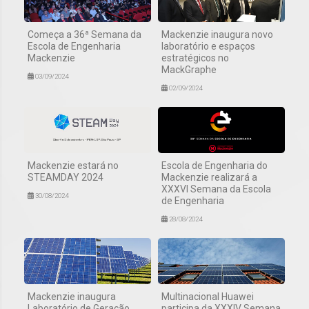
Começa a 36ª Semana da
Mackenzie inaugura novo
Escola de Engenharia
laboratório e espaços
Mackenzie
estratégicos no
MackGraphe
03/09/2024
02/09/2024
Mackenzie estará no
Escola de Engenharia do
STEAMDAY 2024
Mackenzie realizará a
XXXVI Semana da Escola
30/08/2024
de Engenharia
28/08/2024
Mackenzie inaugura
Multinacional Huawei
Laboratório de Geração
participa da XXXIV Semana