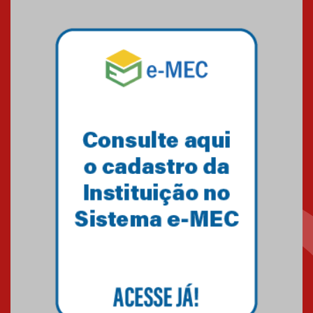
sistemas solares residenciais
04.08.2026
Mackenzie recepciona os
calouros do segundo semestre
de 2026
04.08.2026
Como o Colégio Mackenzie
Brasília prepara seus
estudantes para o PAS antes
mesmo do Ensino Médio
04.08.2026
Como os pais podem investir
na educação dos filhos além da
escola
04.08.2026