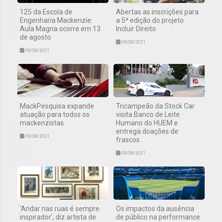
125 da Escola de
Abertas as inscrições para
Engenharia Mackenzie:
a 5ª edição do projeto
Aula Magna ocorre em 13
Incluir Direito
de agosto
09/08/2021
09/08/2021
MackPesquisa expande
Tricampeão da Stock Car
atuação para todos os
visita Banco de Leite
mackenzistas
Humano do HUEM e
entrega doações de
09/08/2021
frascos
09/08/2021
‘Andar nas ruas é sempre
Os impactos da ausência
inspirador’, diz artista de
de público na performance