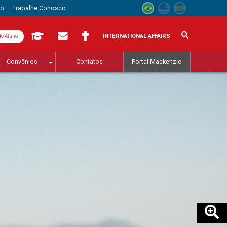
to
Trabalhe Conosco
INTERNATIONAL AFFAIRS
do Aluno
Convênios
Contatos
Portal Mackenzie