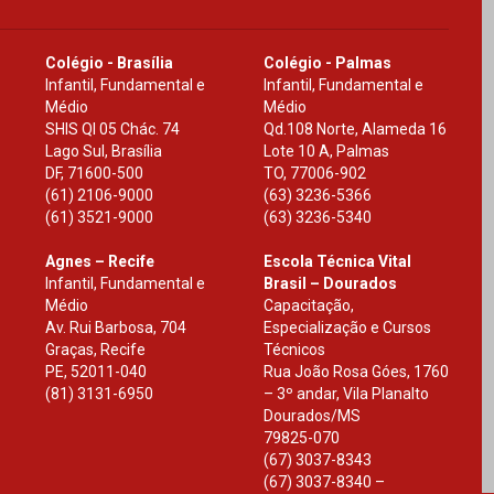
Colégio - Brasília
Colégio - Palmas
Infantil, Fundamental e
Infantil, Fundamental e
Médio
Médio
SHIS Ql 05 Chác. 74
Qd.108 Norte, Alameda 16
Lago Sul, Brasília
Lote 10 A, Palmas
DF
,
71600-500
TO
,
77006-902
(61) 2106-9000
(63) 3236-5366
(61) 3521-9000
(63) 3236-5340
Agnes – Recife
Escola Técnica Vital
Infantil, Fundamental e
Brasil – Dourados
Médio
Capacitação,
Av. Rui Barbosa, 704
Especialização e Cursos
Graças, Recife
Técnicos
PE
,
52011-040
Rua João Rosa Góes, 1760
(81) 3131-6950
– 3º andar, Vila Planalto
Dourados
/
MS
79825-070
(67) 3037-8343
(67) 3037-8340 –