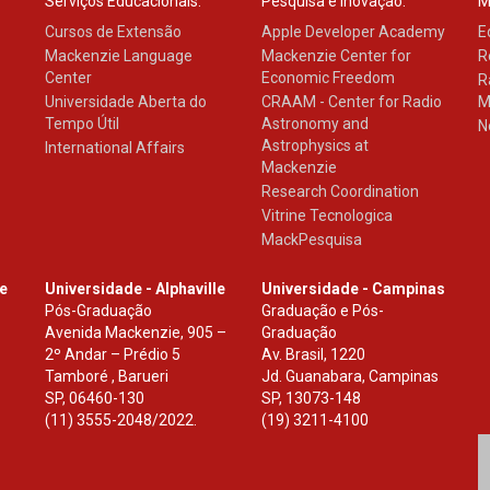
Serviços Educacionais:
Pesquisa e Inovação:
M
Cursos de Extensão
Apple Developer Academy
E
Mackenzie Language
Mackenzie Center for
R
Center
Economic Freedom
R
Universidade Aberta do
CRAAM - Center for Radio
M
Tempo Útil
Astronomy and
N
Astrophysics at
International Affairs
Mackenzie
Research Coordination
Vitrine Tecnologica
MackPesquisa
le
Universidade - Alphaville
Universidade - Campinas
Pós-Graduação
Graduação e Pós-
Avenida Mackenzie, 905 –
Graduação
2º Andar – Prédio 5
Av. Brasil, 1220
Tamboré , Barueri
Jd. Guanabara, Campinas
SP
,
06460-130
SP
,
13073-148
(11) 3555-2048/2022.
(19) 3211-4100