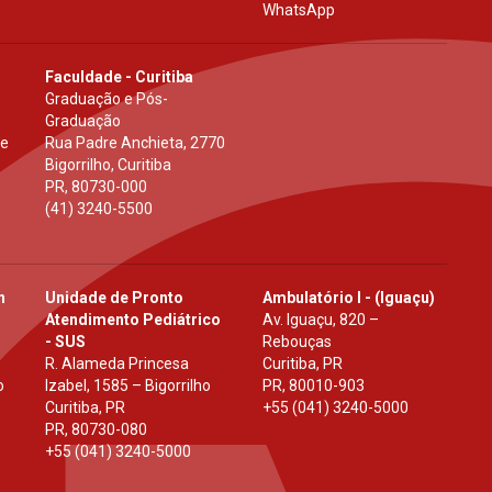
WhatsApp
Faculdade - Curitiba
Graduação e Pós-
Graduação
 e
Rua Padre Anchieta, 2770
Bigorrilho, Curitiba
PR
,
80730-000
(41) 3240-5500
h
Unidade de Pronto
Ambulatório I - (Iguaçu)
Atendimento Pediátrico
Av. Iguaçu, 820 –
- SUS
Rebouças
R. Alameda Princesa
Curitiba, PR
o
Izabel, 1585 – Bigorrilho
PR
,
80010-903
Curitiba, PR
+55 (041) 3240-5000
PR
,
80730-080
+55 (041) 3240-5000