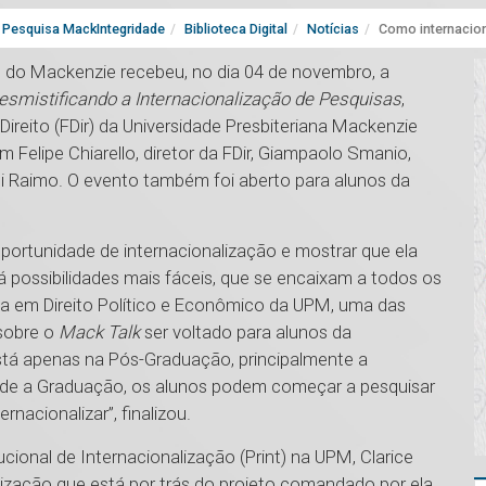
Pesquisa MackIntegridade
Biblioteca Digital
Notícias
Como internacion
s do Mackenzie recebeu, no dia 04 de novembro, a
smistificando a Internacionalização de Pesquisas
,
reito (FDir) da Universidade Presbiteriana Mackenzie
 Felipe Chiarello, diretor da FDir, Giampaolo Smanio,
i Raimo. O evento também foi aberto para alunos da
portunidade de internacionalização e mostrar que ela
 possibilidades mais fáceis, que se encaixam a todos os
nda em Direito Político e Econômico da UPM, uma das
sobre o
Mack Talk
ser voltado para alunos da
está apenas na Pós-Graduação, principalmente a
sde a Graduação, os alunos podem começar a pesquisar
nacionalizar”, finalizou.
ional de Internacionalização (Print) na UPM, Clarice
lização que está por trás do projeto comandado por ela,