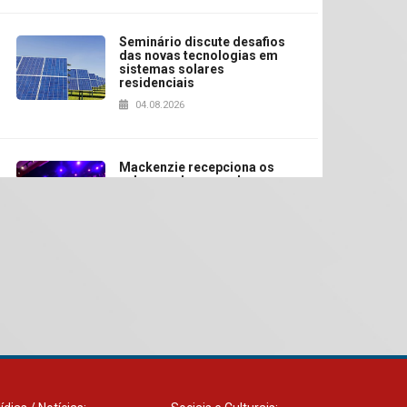
Seminário discute desafios
das novas tecnologias em
sistemas solares
residenciais
04.08.2026
Mackenzie recepciona os
calouros do segundo
semestre de 2026
04.08.2026
Como o Colégio Mackenzie
Brasília prepara seus
estudantes para o PAS antes
mesmo do Ensino Médio
04.08.2026
Como os pais podem investir