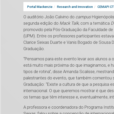
Portal Mackenzie
Research and Innovation
CEMAPI CT 
O auditório João Calvino do
campus
Higienópoli
segunda edição do
Mack Talk
, com a temática
De
promovido pela Pós-Graduação da Faculdade de Di
(UPM). Entre os professores participantes estavam
Clarice Seixas Duarte e Vanis Bogado de Sousa D
Graduação.
“Pensamos para este evento levar aos alunos a o
está muito mais próxima do que imaginamos, e há
tipos de rotina”, disse Amanda Scalisse, mestra
palestrantes do evento, que também comentou 
Graduação: “Existe a cultura de que a pesquisa 
internacional. O que queremos mostrar é que de
os temas que têm interesse e, eventualmente, inter
A professora e coordenadora do Programa Instituc
Seixas, falou sobre a concepção de internaciona