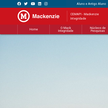
Aluno e Antigo Aluno
CEMAPI - Mackenzie
Integridade
O Mack
Núcleos de
Home
Integridade
Pesquisas