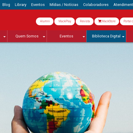
Blog
Library
Eventos
Mídias / Notícias
Colaboradores
Atendimen
Alumni
MackPlay
Revista
MackStore
Portal 
Quem Somos
Eventos
Biblioteca Digital