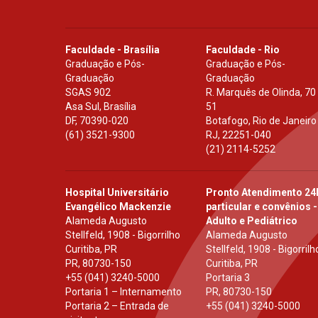
Faculdade - Brasília
Faculdade - Rio
Graduação e Pós-
Graduação e Pós-
Graduação
Graduação
SGAS 902
R. Marquês de Olinda, 70
Asa Sul, Brasília
51
DF
,
70390-020
Botafogo, Rio de Janeiro
(61) 3521-9300
RJ
,
22251-040
(21) 2114-5252
Hospital Universitário
Pronto Atendimento 24
Evangélico Mackenzie
particular e convênios -
Alameda Augusto
Adulto e Pediátrico
Stellfeld, 1908 - Bigorrilho
Alameda Augusto
Curitiba, PR
Stellfeld, 1908 - Bigorrilh
PR
,
80730-150
Curitiba, PR
+55 (041) 3240-5000
Portaria 3
Portaria 1 – Internamento
PR
,
80730-150
Portaria 2 – Entrada de
+55 (041) 3240-5000