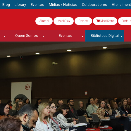
Blog
Library
Eventos
Mídias / Notícias
Colaboradores
Atendimen
Alumni
MackPlay
Revista
MackStore
Portal 
Quem Somos
Eventos
Biblioteca Digital