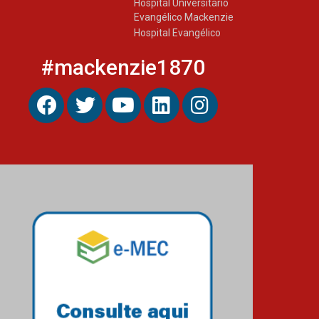
Hospital Universitário
Evangélico Mackenzie
Hospital Evangélico
#mackenzie1870