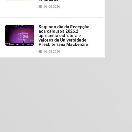
06.08.2026
Segundo dia da Recepção
aos calouros 2026.2
apresenta estrutura e
valores da Universidade
Presbiteriana Mackenzie
06.08.2026
Nova apresentação do
Centro de Música Brasileira
homenageia artista
brasileira
05.08.2026
Universidade Mackenzie
realizará nova edição da
Feira EducationUSA
05.08.2026