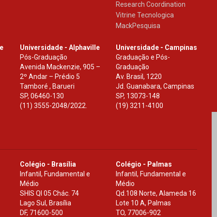
Research Coordination
Vitrine Tecnologica
MackPesquisa
le
Universidade - Alphaville
Universidade - Campinas
Pós-Graduação
Graduação e Pós-
Avenida Mackenzie, 905 –
Graduação
2º Andar – Prédio 5
Av. Brasil, 1220
Tamboré , Barueri
Jd. Guanabara, Campinas
SP
,
06460-130
SP
,
13073-148
(11) 3555-2048/2022.
(19) 3211-4100
Colégio - Brasília
Colégio - Palmas
Infantil, Fundamental e
Infantil, Fundamental e
Médio
Médio
SHIS Ql 05 Chác. 74
Qd.108 Norte, Alameda 16
Lago Sul, Brasília
Lote 10 A, Palmas
DF
,
71600-500
TO
,
77006-902