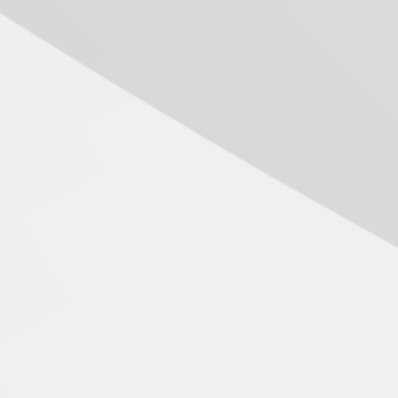
Seminário discute desafios
rintendente da SUPEB, Márcia Braz. FOTO: Wilson Camargo/NTAI
das novas tecnologias em
sistemas solares
residenciais
04.08.2026
Mackenzie recepciona os
calouros do segundo
semestre de 2026
04.08.2026
Como o Colégio Mackenzie
Brasília prepara seus
estudantes para o PAS antes
mesmo do Ensino Médio
04.08.2026