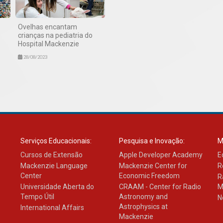
Ovelhas encantam
crianças na pediatria do
Hospital Mackenzie
28/08/2023
Serviços Educacionais:
Pesquisa e Inovação:
M
Cursos de Extensão
Apple Developer Academy
E
Mackenzie Language
Mackenzie Center for
R
Center
Economic Freedom
R
Universidade Aberta do
CRAAM - Center for Radio
M
Tempo Útil
Astronomy and
N
Astrophysics at
International Affairs
Mackenzie