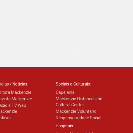
Como os pais podem investir
na educação dos filhos além
da escola
04.08.2026
ídias / Notícias:
Sociais e Culturais:
ditora Mackenzie
Capelania
evista Mackenzie
Mackenzie Historical and
Cultural Center
ádio e TV Web
ackenzie
Mackenzie Voluntário
otícias
Responsabilidade Social
Hospitais: