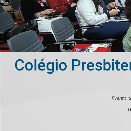
Colégio Presbite
Evento c
0