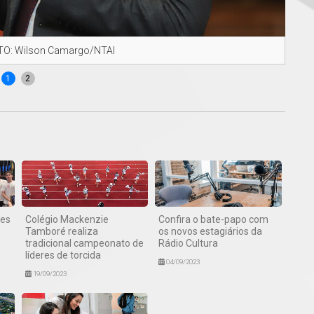
FOTO: Wilson Camargo/NTAI
Supe
1
2
tes
Colégio Mackenzie
Confira o bate-papo com
Tamboré realiza
os novos estagiários da
o
tradicional campeonato de
Rádio Cultura
líderes de torcida
04/09/2023
19/09/2023