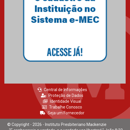
Brasília prepara seus
estudantes para o PAS antes
mesmo do Ensino Médio
04.08.2026
Como os pais podem investir
na educação dos filhos além da
escola
04.08.2026
Central de Informações
Proteção de Dados
Identidade Visual
Trabalhe Conosco
Seja um Fornecedor
© Copyright - 2026 - Instituto Presbiteriano Mackenzie