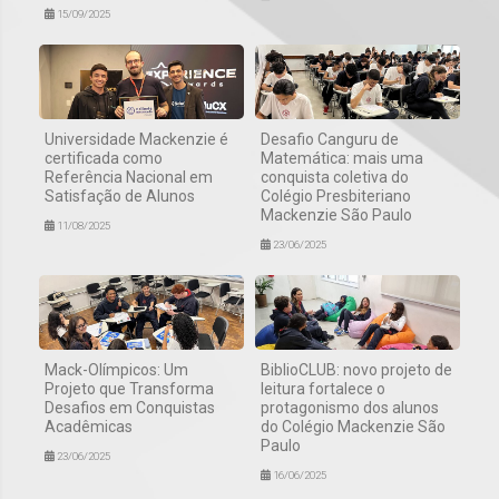
15/09/2025
Universidade Mackenzie é
Desafio Canguru de
certificada como
Matemática: mais uma
Referência Nacional em
conquista coletiva do
Satisfação de Alunos
Colégio Presbiteriano
Mackenzie São Paulo
11/08/2025
23/06/2025
Mack-Olímpicos: Um
BiblioCLUB: novo projeto de
Projeto que Transforma
leitura fortalece o
Desafios em Conquistas
protagonismo dos alunos
Acadêmicas
do Colégio Mackenzie São
Paulo
23/06/2025
16/06/2025