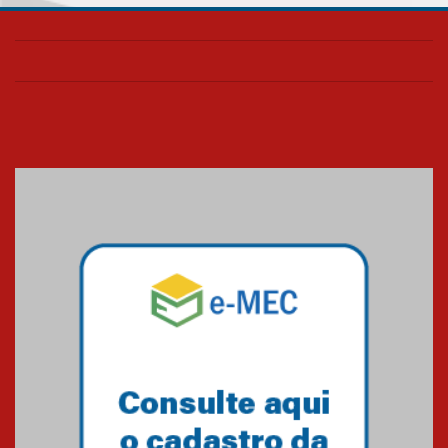
Universidade Mackenzie
realizará nova edição da Feira
EducationUSA
05.08.2026
Seminário discute desafios
das novas tecnologias em
sistemas solares residenciais
04.08.2026
Mackenzie recepciona os
calouros do segundo semestre
de 2026
04.08.2026
Como o Colégio Mackenzie