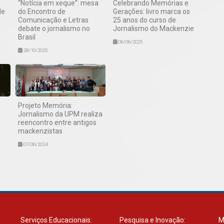
m
“Notícia em xeque”: mesa
Celebrando Memórias e
de
do Encontro de
Gerações: livro marca os
Comunicação e Letras
25 anos do curso de
debate o jornalismo no
Jornalismo do Mackenzie
Brasil
06/06/2025
28/10/2025
Projeto Memória:
Jornalismo da UPM realiza
reencontro entre antigos
mackenzistas
07/06/2024
Serviços Educacionais:
Pesquisa e Inovação:
M