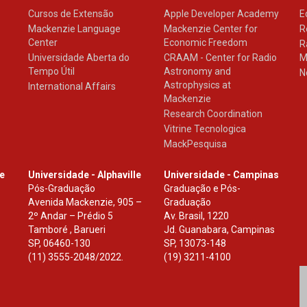
Cursos de Extensão
Apple Developer Academy
E
Mackenzie Language
Mackenzie Center for
R
Center
Economic Freedom
R
Universidade Aberta do
CRAAM - Center for Radio
M
Tempo Útil
Astronomy and
N
Astrophysics at
International Affairs
Mackenzie
Research Coordination
Vitrine Tecnologica
MackPesquisa
le
Universidade - Alphaville
Universidade - Campinas
Pós-Graduação
Graduação e Pós-
Avenida Mackenzie, 905 –
Graduação
2º Andar – Prédio 5
Av. Brasil, 1220
Tamboré , Barueri
Jd. Guanabara, Campinas
SP
,
06460-130
SP
,
13073-148
(11) 3555-2048/2022.
(19) 3211-4100