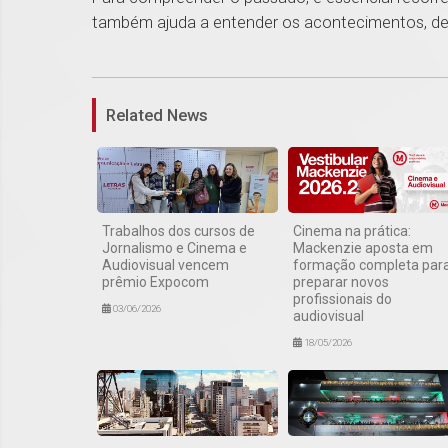
também ajuda a entender os acontecimentos, desde
Related News
Trabalhos dos cursos de
Cinema na prática:
Jornalismo e Cinema e
Mackenzie aposta em
Audiovisual vencem
formação completa par
prêmio Expocom
preparar novos
profissionais do
03/06/2026
audiovisual
18/05/2026