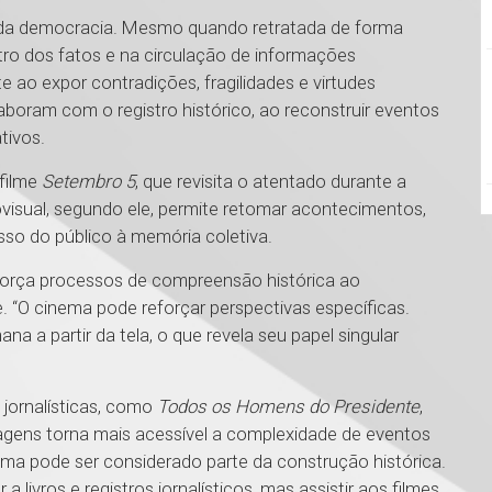
r da democracia. Mesmo quando retratada de forma
stro dos fatos e na circulação de informações
te ao expor contradições, fragilidades e virtudes
boram com o registro histórico, ao reconstruir eventos
tivos.
 filme
Setembro 5
, que revisita o atentado durante a
ovisual, segundo ele, permite retomar acontecimentos,
sso do público à memória coletiva.
orça processos de compreensão histórica ao
 “O cinema pode reforçar perspectivas específicas.
ana a partir da tela, o que revela seu papel singular
jornalísticas, como
Todos os Homens do Presidente
,
gens torna mais acessível a complexidade de eventos
cinema pode ser considerado parte da construção histórica.
 livros e registros jornalísticos, mas assistir aos filmes