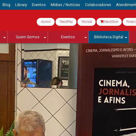
Blog
Library
Eventos
Mídias / Notícias
Colaboradores
Atendimen
Alumni
MackPlay
Revista
MackStore
Portal 
Quem Somos
Eventos
Biblioteca Digital