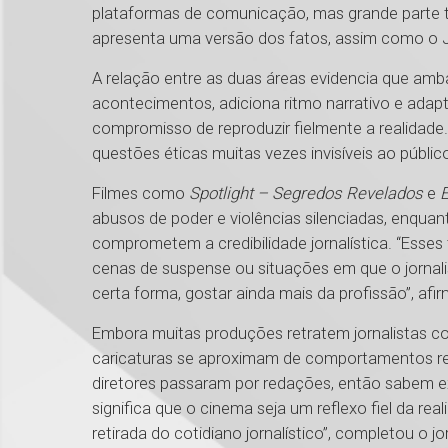
plataformas de comunicação, mas grande parte 
apresenta uma versão dos fatos, assim como o Jo
A relação entre as duas áreas evidencia que amba
acontecimentos, adiciona ritmo narrativo e adapt
compromisso de reproduzir fielmente a realidade.
questões éticas muitas vezes invisíveis ao públic
Filmes como
Spotlight
– Segredos Revelados
e
abusos de poder e violências silenciadas, enqua
comprometem a credibilidade jornalística. “Esses 
cenas de suspense ou situações em que o jornalist
certa forma, gostar ainda mais da profissão”, afi
Embora muitas produções retratem jornalistas com
caricaturas se aproximam de comportamentos re
diretores passaram por redações, então sabem 
significa que o cinema seja um reflexo fiel da rea
retirada do cotidiano jornalístico”, completou o jo