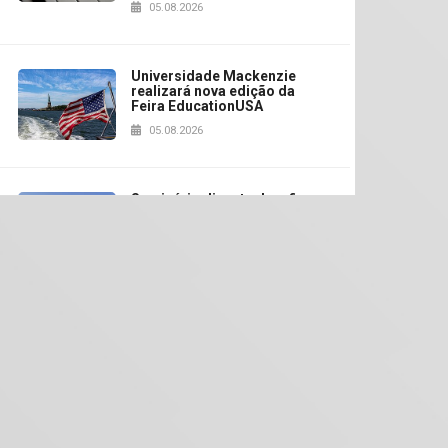
05.08.2026
Universidade Mackenzie
realizará nova edição da
Feira EducationUSA
05.08.2026
Seminário discute desafios
das novas tecnologias em
sistemas solares
residenciais
04.08.2026
Mackenzie recepciona os
calouros do segundo
semestre de 2026
04.08.2026