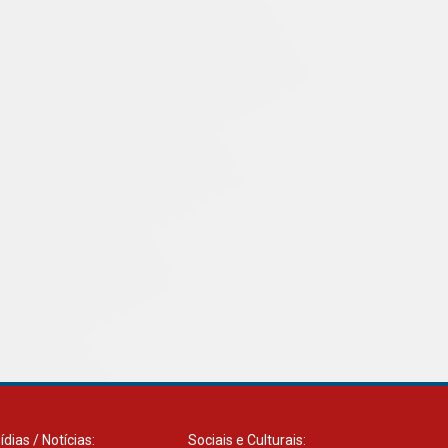
com obra sobre ética e
arquitetura contemporânea
04.08.2026
ídias / Notícias:
Sociais e Culturais: