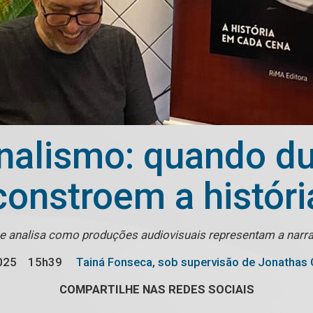
nalismo: quando du
constroem a históri
e analisa como produções audiovisuais representam a narrati
025
15h39
Tainá Fonseca, sob supervisão de Jonathas 
COMPARTILHE NAS REDES SOCIAIS