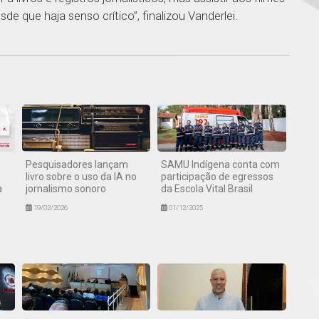
 que haja senso crítico”, finalizou Vanderlei.
1
Pesquisadores lançam
SAMU Indígena conta com
livro sobre o uso da IA no
participação de egressos
a
jornalismo sonoro
da Escola Vital Brasil
19/02/2026
01/12/2025