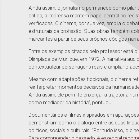
Ainda assim, o jornalismo permanece como pila
crítica, a imprensa mantém papel central no regi
verificadas. O cinema, por sua vez, amplia o deba
estruturais da profissão. Suas obras também cola
marcantes a partir de seus próprios códigos narra
Entre os exemplos citados pelo professor está o
Olimpíada de Munique, em 1972. A narrativa audi
contextualizar personagens reais e ampliar o ace
Mesmo com adaptações ficcionais, o cinema ref
reinterpretar momentos decisivos da humanidade.
Ainda assim, ele permite enxergar a trajetória hum
como mediador da história”, pontuou.
Documentários e filmes inspirados em apurações 
demonstram como o diálogo entre as duas lingua
políticos, sociais e culturais. “Por tudo isso, o 
Para compreender o passado, é essencial recorrer a