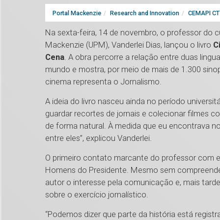
Portal Mackenzie
Research and Innovation
CEMAPI CT 
Na sexta-feira, 14 de novembro, o professor do c
Mackenzie (UPM), Vanderlei Dias, lançou o livro
C
Cena
. A obra percorre a relação entre duas li
mundo e mostra, por meio de mais de 1.300 sinop
cinema representa o Jornalismo.
A ideia do livro nasceu ainda no período universi
guardar recortes de jornais e colecionar filmes c
de forma natural. À medida que eu encontrava no
entre eles”, explicou Vanderlei.
O primeiro contato marcante do professor com es
Homens do Presidente. Mesmo sem compreender 
autor o interesse pela comunicação e, mais tar
sobre o exercício jornalístico.
“Podemos dizer que parte da história está registr