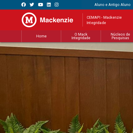
Aluno e Antigo Aluno
CEMAPI - Mackenzie
Integridade
O Mack
Núcleos de
Home
Integridade
Pesquisas