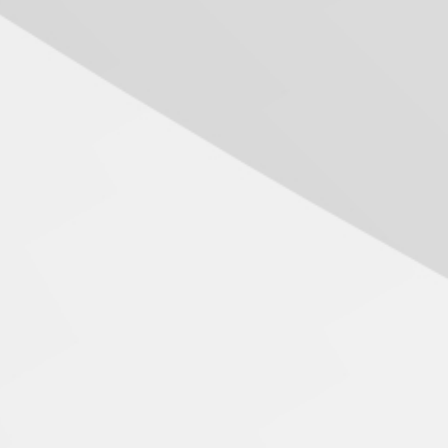
Como o Colégio Mackenzie
Brasília prepara seus
estudantes para o PAS antes
mesmo do Ensino Médio
04.08.2026
Como os pais podem investir
na educação dos filhos além
da escola
04.08.2026
XIII Fórum de Aprendizagem
Transformadora reúne
docentes para debater
inovação e desafios da
educação superior
04.08.2026
Professora do Mackenzie é
finalista do Prêmio Jabuti