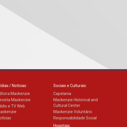
inovação e desafios da
educação superior
04.08.2026
Professora do Mackenzie é
finalista do Prêmio Jabuti
com obra sobre ética e
arquitetura contemporânea
04.08.2026
Semana Internacional
Mackenzie promove
parcerias internacionais
ídias / Notícias:
Sociais e Culturais:
03.08.2026
ditora Mackenzie
Capelania
evista Mackenzie
Mackenzie Historical and
Cultural Center
ádio e TV Web
Oncologista do HUEM
ackenzie
Mackenzie Voluntário
ressalta importância da
prevenção e diagnóstico
otícias
Responsabilidade Social
precoce do câncer de
pulmão
Hospitais: