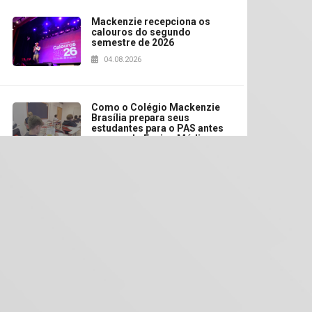
Mackenzie recepciona os
calouros do segundo
semestre de 2026
04.08.2026
Como o Colégio Mackenzie
Brasília prepara seus
estudantes para o PAS antes
mesmo do Ensino Médio
04.08.2026
Como os pais podem investir
na educação dos filhos além
da escola
04.08.2026
XIII Fórum de Aprendizagem
Transformadora reúne
docentes para debater