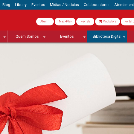
Blog
Library
Eventos
Mídias / Notícias
Colaboradores
Atendimen
Alumni
MackPlay
Revista
MackStore
Portal 
Quem Somos
Eventos
Biblioteca Digital