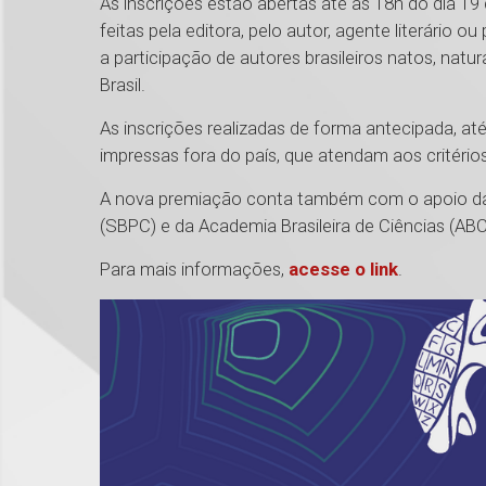
As inscrições estão abertas até as 18h do dia 1
feitas pela editora, pelo autor, agente literário
a participação de autores brasileiros natos, nat
Brasil.
As inscrições realizadas de forma antecipada, até
impressas fora do país, que atendam aos critério
A nova premiação conta também com o apoio da S
(SBPC) e da Academia Brasileira de Ciências (ABC
Para mais informações,
acesse o link
.