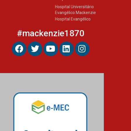
03.08.2026
Hospital Universitário
Evangélico Mackenzie
Hospital Evangélico
#mackenzie1870