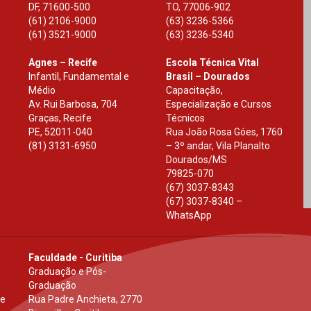
DF
,
71600-500
TO
,
77006-902
(61) 2106-9000
(63) 3236-5366
(61) 3521-9000
(63) 3236-5340
Agnes – Recife
Escola Técnica Vital
Infantil, Fundamental e
Brasil – Dourados
Médio
Capacitação,
Av. Rui Barbosa, 704
Especialização e Cursos
Graças, Recife
Técnicos
PE
,
52011-040
Rua João Rosa Góes, 1760
(81) 3131-6950
– 3º andar, Vila Planalto
Dourados
/
MS
79825-070
(67) 3037-8343
(67) 3037-8340 –
WhatsApp
Faculdade - Curitiba
Graduação e Pós-
Graduação
 e
Rua Padre Anchieta, 2770