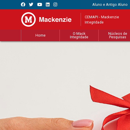
Aluno e Antigo Aluno
CEMAPI - Mackenzie
Integridade
O Mack
Núcleos de
Home
Integridade
Pesquisas