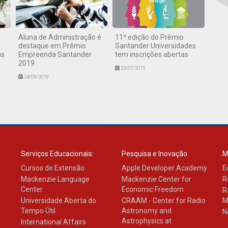
Aluna de Administração é
11ª edição do Prêmio
destaque em Prêmio
Santander Universidades
ns
Empreenda Santander
tem inscrições abertas
2019
23/07/2015
24/09/2019
Serviços Educacionais:
Pesquisa e Inovação:
M
Cursos de Extensão
Apple Developer Academy
E
Mackenzie Language
Mackenzie Center for
R
Center
Economic Freedom
R
Universidade Aberta do
CRAAM - Center for Radio
M
Tempo Útil
Astronomy and
N
Astrophysics at
International Affairs