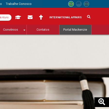
to
Trabalhe Conosco
INTERNATIONAL AFFAIRS
do Aluno
Convênios
Contatos
Portal Mackenzie