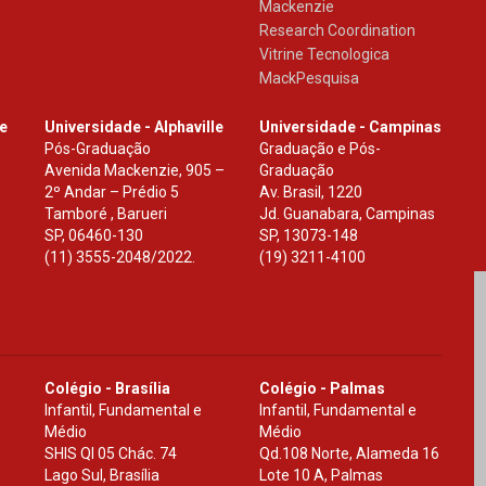
Mackenzie
Research Coordination
Vitrine Tecnologica
MackPesquisa
le
Universidade - Alphaville
Universidade - Campinas
Pós-Graduação
Graduação e Pós-
Avenida Mackenzie, 905 –
Graduação
2º Andar – Prédio 5
Av. Brasil, 1220
Tamboré , Barueri
Jd. Guanabara, Campinas
SP
,
06460-130
SP
,
13073-148
(11) 3555-2048/2022.
(19) 3211-4100
Colégio - Brasília
Colégio - Palmas
Infantil, Fundamental e
Infantil, Fundamental e
Médio
Médio
SHIS Ql 05 Chác. 74
Qd.108 Norte, Alameda 16
Lago Sul, Brasília
Lote 10 A, Palmas