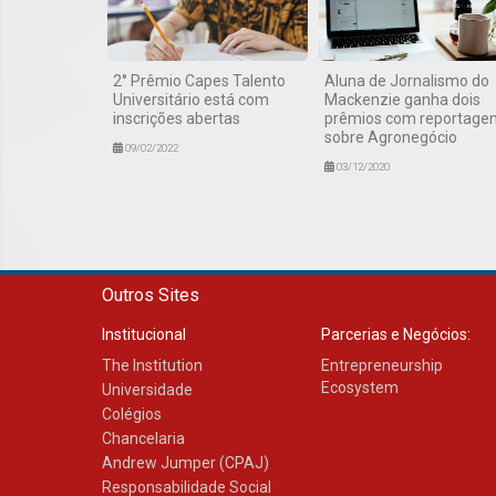
2° Prêmio Capes Talento
Aluna de Jornalismo do
Universitário está com
Mackenzie ganha dois
inscrições abertas
prêmios com reportage
sobre Agronegócio
09/02/2022
03/12/2020
Outros Sites
Institucional
Parcerias e Negócios:
The Institution
Entrepreneurship
Ecosystem
Universidade
Colégios
Chancelaria
Andrew Jumper (CPAJ)
Responsabilidade Social