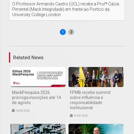
O Professor Armando Castro (UCL) recebe a Profª Cácia
Co
Pimentel (Mack Integridade) em frente ao Portico da
Pi
University College London.
pe
Ar
1
2
Related News
MackPesquisa 2026
FPMB recebe summit
prorroga inscrições até 14
sobre influência e
de agosto
responsabilidade
institucional
15/06/2026
10/06/2026