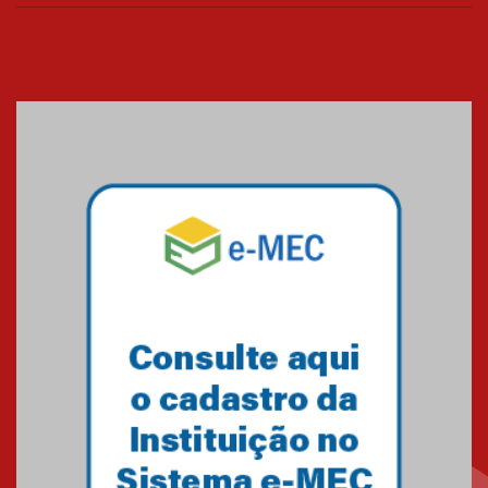
XIII Fórum de Aprendizagem
Transformadora reúne
docentes para debater
inovação e desafios da
educação superior
04.08.2026
Professora do Mackenzie é
finalista do Prêmio Jabuti com
obra sobre ética e arquitetura
contemporânea
04.08.2026
Semana Internacional
Mackenzie promove parcerias
internacionais
03.08.2026