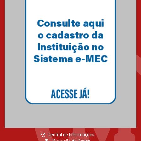
estudantes para o PAS antes
mesmo do Ensino Médio
04.08.2026
Como os pais podem investir
na educação dos filhos além da
escola
04.08.2026
XIII Fórum de Aprendizagem
Transformadora reúne
docentes para debater
inovação e desafios da
educação superior
04.08.2026
Central de Informações
Proteção de Dados