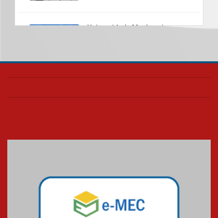
Universidade Mackenzie
realizará nova edição da Feira
EducationUSA
05.08.2026
Seminário discute desafios
das novas tecnologias em
sistemas solares residenciais
04.08.2026
Mackenzie recepciona os
calouros do segundo semestre
de 2026
04.08.2026
Como o Colégio Mackenzie
Brasília prepara seus