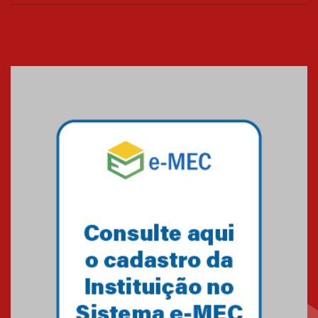
realizará nova edição da Feira
EducationUSA
05.08.2026
Seminário discute desafios
das novas tecnologias em
sistemas solares residenciais
04.08.2026
Mackenzie recepciona os
calouros do segundo semestre
de 2026
04.08.2026
Como o Colégio Mackenzie
Brasília prepara seus
estudantes para o PAS antes
mesmo do Ensino Médio
04.08.2026