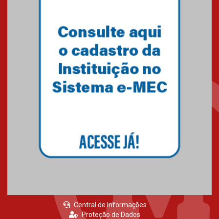
educação superior
04.08.2026
Professora do Mackenzie é
finalista do Prêmio Jabuti com
obra sobre ética e arquitetura
contemporânea
04.08.2026
Semana Internacional
Mackenzie promove parcerias
internacionais
03.08.2026
Central de Informações
Proteção de Dados