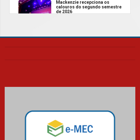
Mackenzie recepciona os
calouros do segundo semestre
de 2026
04.08.2026
Como o Colégio Mackenzie
Brasília prepara seus
estudantes para o PAS antes
mesmo do Ensino Médio
04.08.2026
Como os pais podem investir
na educação dos filhos além da
escola
04.08.2026
XIII Fórum de Aprendizagem
Transformadora reúne
docentes para debater
inovação e desafios da