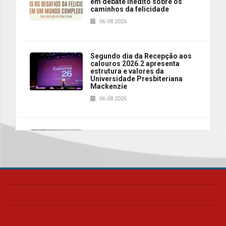
em debate inédito sobre os
caminhos da felicidade
06.08.2026
Segundo dia da Recepção aos
calouros 2026.2 apresenta
estrutura e valores da
Universidade Presbiteriana
Mackenzie
06.08.2026
Nova apresentação do Centro
de Música Brasileira
homenageia artista brasileira
05.08.2026
Universidade Mackenzie
realizará nova edição da Feira
EducationUSA
05.08.2026