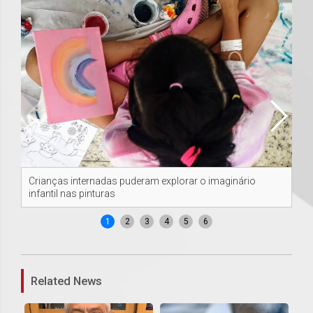
Crianças internadas puderam explorar o imaginário
Cr
infantil nas pinturas
inf
1
2
3
4
5
6
Related News