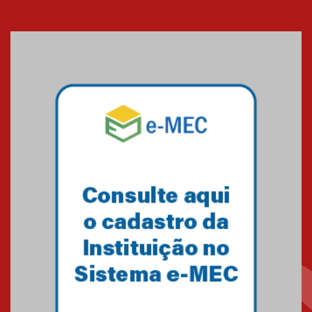
Seminário discute desafios
das novas tecnologias em
sistemas solares residenciais
04.08.2026
Mackenzie recepciona os
calouros do segundo semestre
de 2026
04.08.2026
Como o Colégio Mackenzie
Brasília prepara seus
estudantes para o PAS antes
mesmo do Ensino Médio
04.08.2026