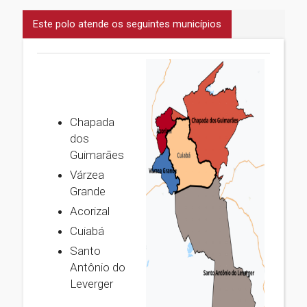
Este polo atende os seguintes municípios
Chapada
dos
Guimarães
Várzea
Grande
Acorizal
Cuiabá
Santo
Antônio do
Leverger