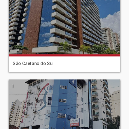
|
São Caetano do Sul
|