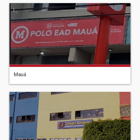
|
Mauá
|