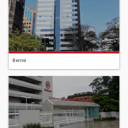
|
Berrini
|