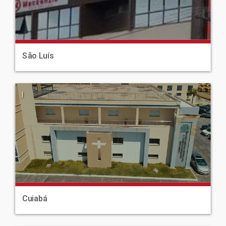
São Luís
|
Cuiabá