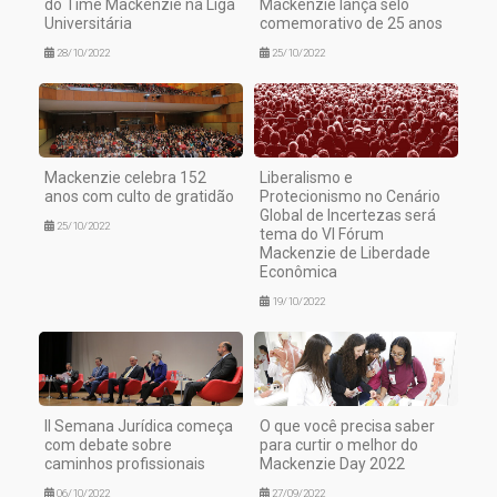
do Time Mackenzie na Liga
Mackenzie lança selo
Universitária
comemorativo de 25 anos
28/10/2022
25/10/2022
Mackenzie celebra 152
Liberalismo e
anos com culto de gratidão
Protecionismo no Cenário
Global de Incertezas será
25/10/2022
tema do VI Fórum
Mackenzie de Liberdade
Econômica
19/10/2022
II Semana Jurídica começa
O que você precisa saber
com debate sobre
para curtir o melhor do
caminhos profissionais
Mackenzie Day 2022
06/10/2022
27/09/2022