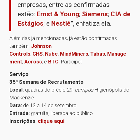
empresas, entre as confirmadas
estão:
Ernst & Young
;
Siemens
;
CIA de
Estágios
; e
Nestlé
”, enfatiza ela.
Além das já mencionadas, já estão confirmadas
também:
Johnson
Controls
,
CHS
;
Nube
;
MindMiners
;
Tabas
;
Manage
ment
;
Across
; e
BTC
. Participe!
Serviço
35ª Semana de Recrutamento
Local:
quadras do prédio 29,
campus
Higienópolis do
Mackenzie
Data:
de 12 a 14 de setembro
Entrada:
gratuita, liberada ao público
Inscrições
:
clique aqui
1