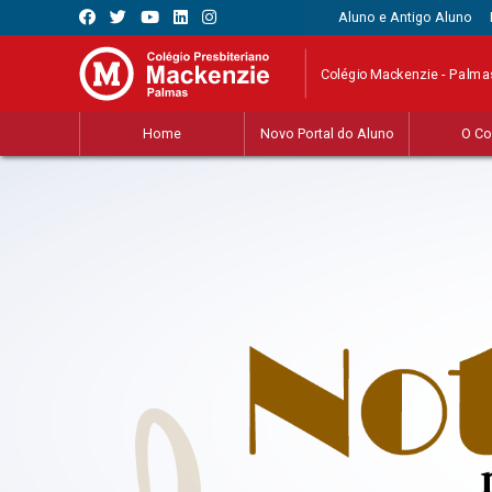
Aluno e Antigo Aluno
Colégio Mackenzie - Palma
Home
Novo Portal do Aluno
O Co