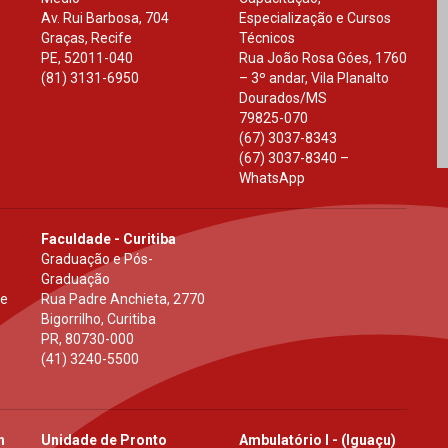
Av. Rui Barbosa, 704
Especialização e Cursos
Graças, Recife
Técnicos
PE
,
52011-040
Rua João Rosa Góes, 1760
(81) 3131-6950
– 3º andar, Vila Planalto
Dourados
/
MS
79825-070
(67) 3037-8343
(67) 3037-8340 –
WhatsApp
Faculdade - Curitiba
Graduação e Pós-
Graduação
 e
Rua Padre Anchieta, 2770
Bigorrilho, Curitiba
PR
,
80730-000
(41) 3240-5500
h
Unidade de Pronto
Ambulatório I - (Iguaçu)