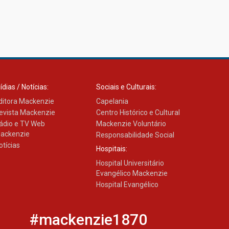
ídias / Notícias:
Sociais e Culturais:
ditora Mackenzie
Capelania
evista Mackenzie
Centro Histórico e Cultural
ádio e TV Web
Mackenzie Voluntário
ackenzie
Responsabilidade Social
otícias
Hospitais:
Hospital Universitário
Evangélico Mackenzie
Hospital Evangélico
#mackenzie1870