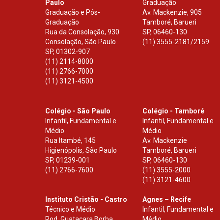
Paulo
Graduação
Graduação e Pós-
Av. Mackenzie, 905
Graduação
Tamboré, Barueri
Rua da Consolação, 930
SP
,
06460-130
Consolação, São Paulo
(11) 3555-2181/2159
SP
,
01302-907
(11) 2114-8000
(11) 2766-7000
(11) 3121-4500
Colégio - São Paulo
Colégio - Tamboré
Infantil, Fundamental e
Infantil, Fundamental e
Médio
Médio
Rua Itambé, 145
Av. Mackenzie
Higienópolis, São Paulo
Tamboré, Barueri
SP
,
01239-001
SP
,
06460-130
(11) 2766-7600
(11) 3555-2000
(11) 3121-4600
Instituto Cristão - Castro
Agnes – Recife
Técnico e Médio
Infantil, Fundamental e
Rod. Guataçara Borba
Médio