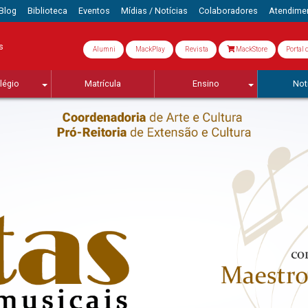
Blog
Biblioteca
Eventos
Mídias / Notícias
Colaboradores
Atendime
s
Alumni
MackPlay
Revista
MackStore
Portal 
légio
Matrícula
Ensino
Not