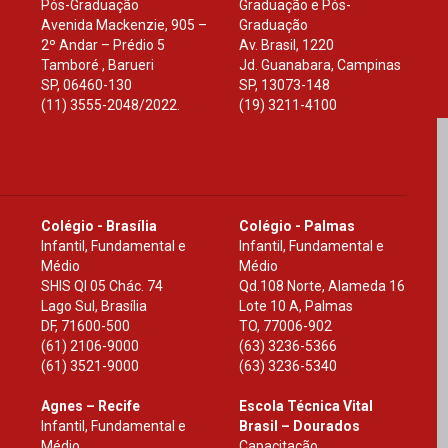
Pós-Graduação
Graduação e Pós-
Avenida Mackenzie, 905 –
Graduação
2º Andar – Prédio 5
Av. Brasil, 1220
Tamboré , Barueri
Jd. Guanabara, Campinas
SP
,
06460-130
SP
,
13073-148
(11) 3555-2048/2022.
(19) 3211-4100
Colégio - Brasília
Colégio - Palmas
Infantil, Fundamental e
Infantil, Fundamental e
Médio
Médio
SHIS Ql 05 Chác. 74
Qd.108 Norte, Alameda 16
Lago Sul, Brasília
Lote 10 A, Palmas
DF
,
71600-500
TO
,
77006-902
(61) 2106-9000
(63) 3236-5366
(61) 3521-9000
(63) 3236-5340
Agnes – Recife
Escola Técnica Vital
Infantil, Fundamental e
Brasil – Dourados
Médio
Capacitação,