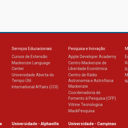
Serviços Educacionais:
Pesquisa e Inovação:
M
Cursos de Extensão
Apple Developer Academy
E
Mackenzie Language
Centro Mackenzie de
R
Center
Liberdade Econômica
R
Universidade Aberta do
Centro de Rádio
M
Tempo Útil
Astronomia e Astrofísica
N
Mackenzie
International Affairs (COI)
Coordenadoria de
Fomento à Pesquisa (CFP)
Vitrine Tecnologica
MackPesquisa
le
Universidade - Alphaville
Universidade - Campinas