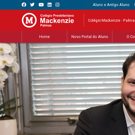
Aluno e Antigo Aluno
Colégio Mackenzie - Palma
Home
Novo Portal do Aluno
O Co