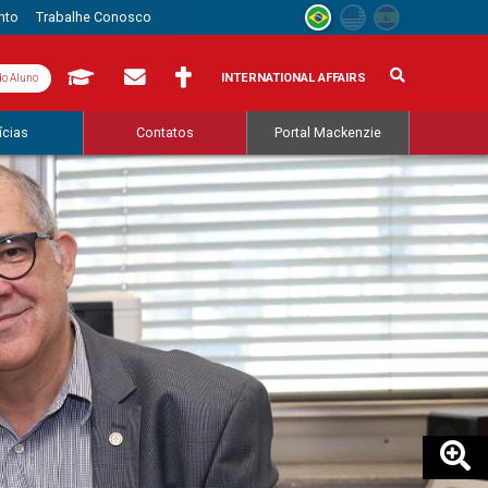
nto
Trabalhe Conosco
INTERNATIONAL AFFAIRS
do Aluno
ícias
Contatos
Portal Mackenzie