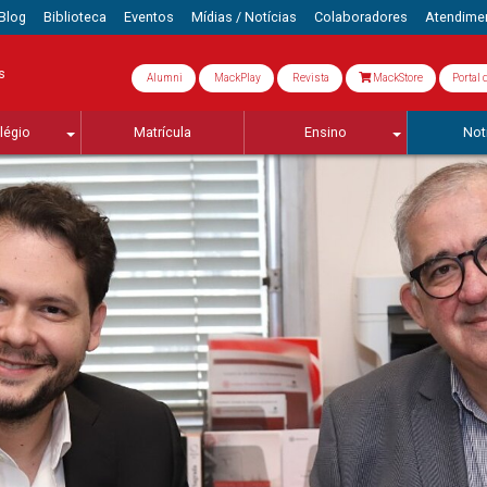
Blog
Biblioteca
Eventos
Mídias / Notícias
Colaboradores
Atendime
s
Alumni
MackPlay
Revista
MackStore
Portal 
légio
Matrícula
Ensino
Not