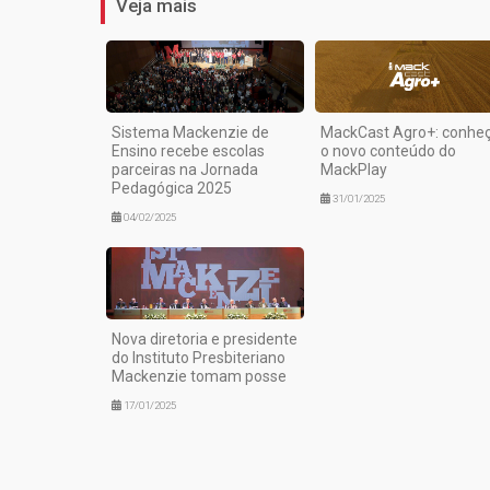
Veja mais
Sistema Mackenzie de
MackCast Agro+: conhe
Ensino recebe escolas
o novo conteúdo do
parceiras na Jornada
MackPlay
Pedagógica 2025
31/01/2025
04/02/2025
Nova diretoria e presidente
do Instituto Presbiteriano
Mackenzie tomam posse
17/01/2025