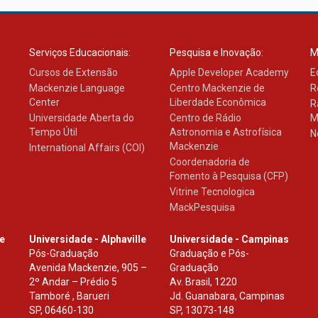
Serviços Educacionais:
Pesquisa e Inovação:
M
Cursos de Extensão
Apple Developer Academy
E
Mackenzie Language
Centro Mackenzie de
R
Center
Liberdade Econômica
R
Universidade Aberta do
Centro de Rádio
M
Tempo Útil
Astronomia e Astrofísica
N
Mackenzie
International Affairs (COI)
Coordenadoria de
Fomento à Pesquisa (CFP)
Vitrine Tecnologica
MackPesquisa
le
Universidade - Alphaville
Universidade - Campinas
Pós-Graduação
Graduação e Pós-
Avenida Mackenzie, 905 –
Graduação
2º Andar – Prédio 5
Av. Brasil, 1220
Tamboré , Barueri
Jd. Guanabara, Campinas
SP
,
06460-130
SP
,
13073-148