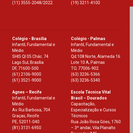
(11) 3555-2048/2022.
(19) 3211-4100
Colégio - Brasília
Colégio - Palmas
Infantil, Fundamental e
Infantil, Fundamental e
Médio
Médio
SHIS Ql 05 Chác. 74
Qd.108 Norte, Alameda 16
Lago Sul, Brasília
Lote 10 A, Palmas
DF
,
71600-500
TO
,
77006-902
(61) 2106-9000
(63) 3236-5366
(61) 3521-9000
(63) 3236-5340
Agnes – Recife
Escola Técnica Vital
Infantil, Fundamental e
Brasil – Dourados
Médio
Capacitação,
Av. Rui Barbosa, 704
Especialização e Cursos
Graças, Recife
Técnicos
PE
,
52011-040
Rua João Rosa Góes, 1760
(81) 3131-6950
– 3º andar, Vila Planalto