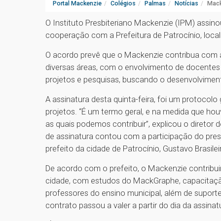
Portal Mackenzie
Colégios
Palmas
Notícias
Mack
O Instituto Presbiteriano Mackenzie (IPM) assinou
cooperação com a Prefeitura de Patrocínio, loca
O acordo prevê que o Mackenzie contribua com a
diversas áreas, com o envolvimento de docentes
projetos e pesquisas, buscando o desenvolviment
A assinatura desta quinta-feira, foi um protocol
projetos. “É um termo geral, e na medida que h
as quais podemos contribuir”, explicou o direto
de assinatura contou com a participação do pres
prefeito da cidade de Patrocínio, Gustavo Brasilei
De acordo com o prefeito, o Mackenzie contribu
cidade, com estudos do MackGraphe, capacitação 
professores do ensino municipal, além de suporte 
contrato passou a valer a partir do dia da assin