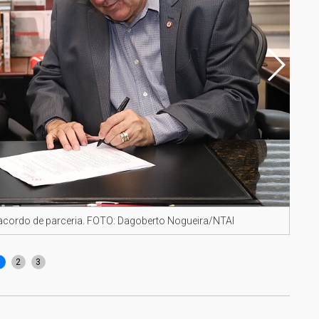
 acordo de parceria. FOTO: Dagoberto Nogueira/NTAI
Pref
Nogu
1
2
3