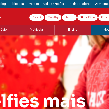
Blog
Biblioteca
Eventos
Mídias / Notícias
Colaboradores
Atendime
s
Alumni
MackPlay
Revista
MackStore
Portal 
légio
Matrícula
Ensino
Not