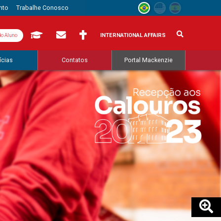
nto
Trabalhe Conosco
INTERNATIONAL AFFAIRS
do Aluno
ícias
Contatos
Portal Mackenzie