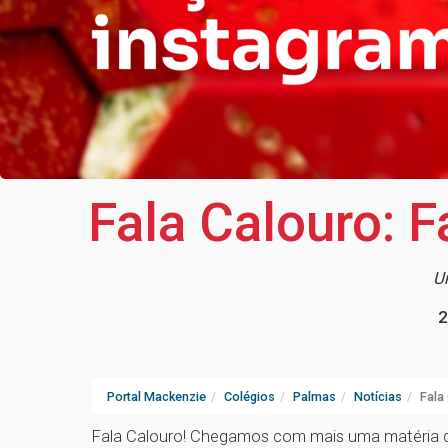
Fala Calouro: F
Um
2
Portal Mackenzie
Colégios
Palmas
Notícias
Fala
Fala Calouro! Chegamos com mais uma matéria d