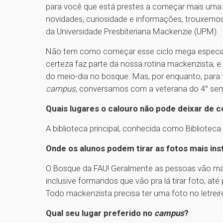
para você que está prestes a começar mais uma
novidades, curiosidade e informações, trouxemos
da Universidade Presbiteriana Mackenzie (UPM).
Não tem como começar esse ciclo mega especial 
certeza faz parte da nossa rotina mackenzista, e
do meio-dia no bosque. Mas, por enquanto, para 
campus
, conversamos com a veterana do 4° seme
Quais lugares o calouro não pode deixar de 
A biblioteca principal, conhecida como Biblioteca
Onde os alunos podem tirar as fotos mais i
O Bosque da FAU! Geralmente as pessoas vão mai
inclusive formandos que vão pra lá tirar foto, at
Todo mackenzista precisa ter uma foto no letrei
Qual seu lugar preferido no
campus
?