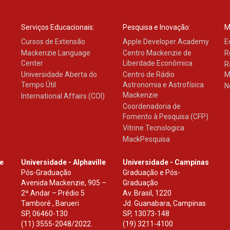
Serviços Educacionais:
Pesquisa e Inovação:
M
Cursos de Extensão
Apple Developer Academy
E
Mackenzie Language
Centro Mackenzie de
R
Center
Liberdade Econômica
R
Universidade Aberta do
Centro de Rádio
M
Tempo Útil
Astronomia e Astrofísica
N
Mackenzie
International Affairs (COI)
Coordenadoria de
Fomento à Pesquisa (CFP)
Vitrine Tecnologica
MackPesquisa
le
Universidade - Alphaville
Universidade - Campinas
Pós-Graduação
Graduação e Pós-
Avenida Mackenzie, 905 –
Graduação
2º Andar – Prédio 5
Av. Brasil, 1220
Tamboré , Barueri
Jd. Guanabara, Campinas
SP
,
06460-130
SP
,
13073-148
(11) 3555-2048/2022.
(19) 3211-4100