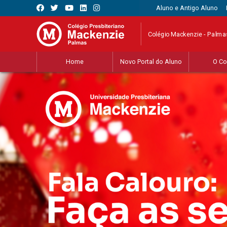
Aluno e Antigo Aluno
Colégio Mackenzie - Palma
Home
Novo Portal do Aluno
O Co