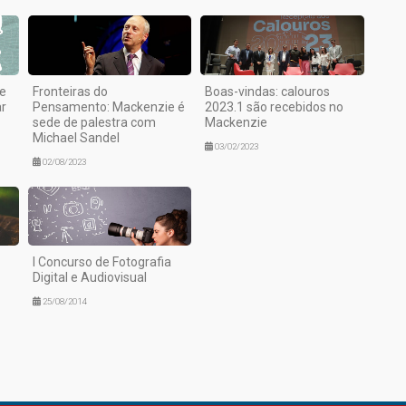
ie
Fronteiras do
Boas-vindas: calouros
ar
Pensamento: Mackenzie é
2023.1 são recebidos no
sede de palestra com
Mackenzie
Michael Sandel
03/02/2023
02/08/2023
I Concurso de Fotografia
Digital e Audiovisual
25/08/2014