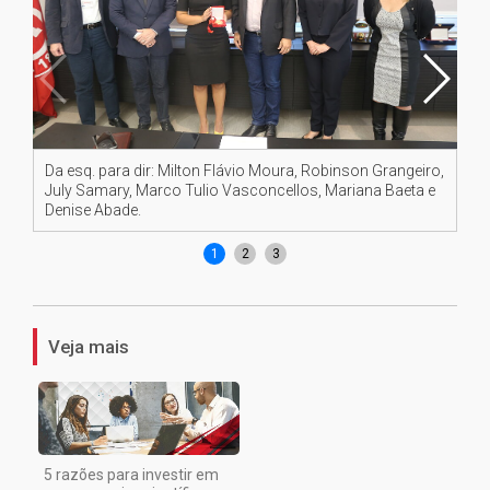
Da esq. para dir: Milton Flávio Moura, Robinson Grangeiro,
Da 
July Samary, Marco Tulio Vasconcellos, Mariana Baeta e
Ro
Denise Abade.
Ba
1
2
3
Veja mais
5 razões para investir em