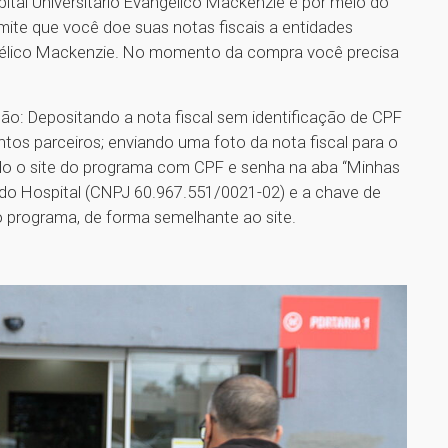
ital Universitário Evangélico Mackenzie é por meio do
ite que você doe suas notas fiscais a entidades
angélico Mackenzie. No momento da compra você precisa
ção: Depositando a nota fiscal sem identificação de CPF
os parceiros; enviando uma foto da nota fiscal para o
do o site do programa com CPF e senha na aba “Minhas
 do Hospital (CNPJ 60.967.551/0021-02) e a chave de
do programa, de forma semelhante ao site.