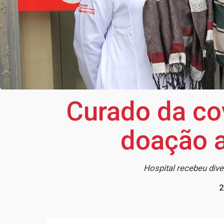
Curado da co
doação 
Hospital recebeu div
2