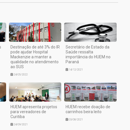
s
Destinação de até 3% do IR
Secretário de Estado da
pode ajudar Hospital
Saúde ressalta
Mackenzie a manter a
importância do HUEM no
qualidade no atendimento
Paraná
ao SUS
14/12/2021
24/05/2022
HUEM apresenta projetos
HUEM recebe doação de
para vereadores de
carrinhos beira leito
Curitiba
03/08/2021
24/09/2021