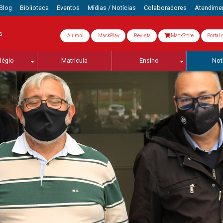
Blog
Biblioteca
Eventos
Mídias / Notícias
Colaboradores
Atendime
s
Alumni
MackPlay
Revista
MackStore
Portal 
légio
Matrícula
Ensino
Not