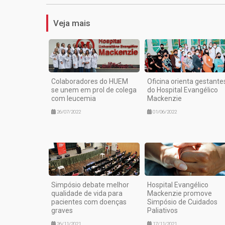
Veja mais
Colaboradores do HUEM
Oficina orienta gestante
se unem em prol de colega
do Hospital Evangélico
com leucemia
Mackenzie
26/07/2022
01/06/2022
Simpósio debate melhor
Hospital Evangélico
qualidade de vida para
Mackenzie promove
pacientes com doenças
Simpósio de Cuidados
graves
Paliativos
26/11/2021
17/11/2021