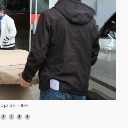
ão para o HUEM.
Paci
3
4
5
6