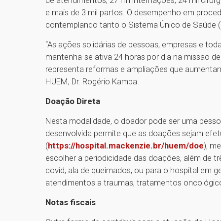
de atendimentos, 27 mil internações, 24 mil cirur
e mais de 3 mil partos. O desempenho em proce
contemplando tanto o Sistema Único de Saúde (S
“As ações solidárias de pessoas, empresas e tod
mantenha-se ativa 24 horas por dia na missão de
representa reformas e ampliações que aumentam e
HUEM, Dr. Rogério Kampa.
Doação Direta
Nesta modalidade, o doador pode ser uma pessoa 
desenvolvida permite que as doações sejam efet
(
https://hospital.mackenzie.br/huem/doe
), m
escolher a periodicidade das doações, além de t
covid, ala de queimados, ou para o hospital em ge
atendimentos a traumas, tratamentos oncológico
Notas fiscais