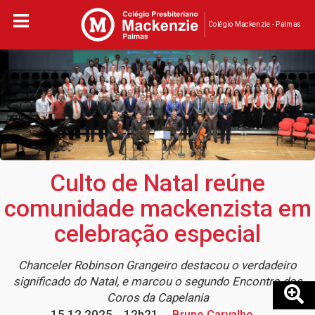
Colégio Mackenzie - Palmas
Culto de Natal reúne
comunidade mackenzista em
celebração especial
Chanceler Robinson Grangeiro destacou o verdadeiro
significado do Natal, e marcou o segundo Encontro dos
Coros da Capelania
15.12.2025
12h21
Bruno Carvalho