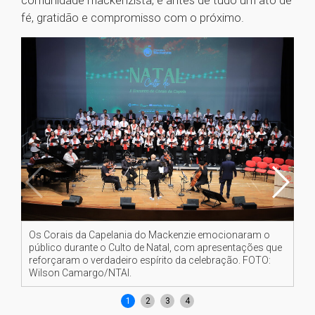
comunidade mackenzista, é antes de tudo um ato de
fé, gratidão e compromisso com o próximo.
Os Corais da Capelania do Mackenzie emocionaram o
O 
público durante o Culto de Natal, com apresentações que
Na
reforçaram o verdadeiro espírito da celebração. FOTO:
ref
Wilson Camargo/NTAI.
FO
1
2
3
4