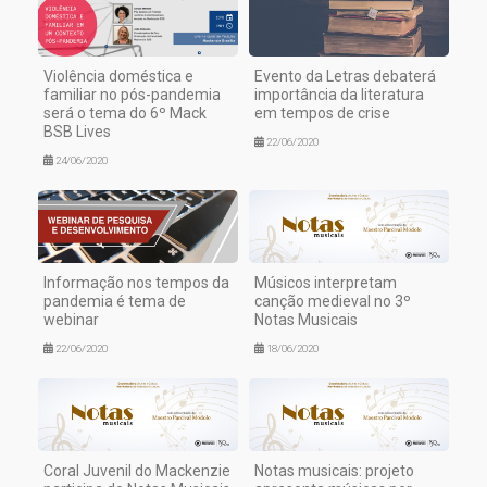
Violência doméstica e
Evento da Letras debaterá
familiar no pós-pandemia
importância da literatura
será o tema do 6º Mack
em tempos de crise
BSB Lives
22/06/2020
24/06/2020
Informação nos tempos da
Músicos interpretam
pandemia é tema de
canção medieval no 3º
webinar
Notas Musicais
22/06/2020
18/06/2020
Coral Juvenil do Mackenzie
Notas musicais: projeto