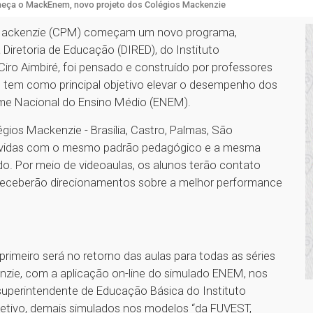
eça o MackEnem, novo projeto dos Colégios Mackenzie
s Mackenzie (CPM) começam um novo programa,
 Diretoria de Educação (DIRED), do Instituto
Ciro Aimbiré, foi pensado e construído por professores
, tem como principal objetivo elevar o desempenho dos
ame Nacional do Ensino Médio (ENEM).
os Mackenzie - Brasília, Castro, Palmas, São
volvidas com o mesmo padrão pedagógico e a mesma
do. Por meio de videoaulas, os alunos terão contato
eceberão direcionamentos sobre a melhor performance
rimeiro será no retorno das aulas para todas as séries
zie, com a aplicação on-line do simulado ENEM, nos
 superintendente de Educação Básica do Instituto
 letivo, demais simulados nos modelos “da FUVEST,