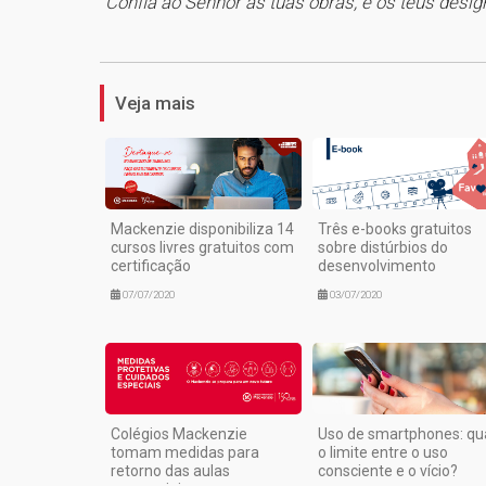
“Confia ao Senhor as tuas obras, e os teus desíg
Veja mais
Mackenzie disponibiliza 14
Três e-books gratuitos
cursos livres gratuitos com
sobre distúrbios do
certificação
desenvolvimento
07/07/2020
03/07/2020
Colégios Mackenzie
Uso de smartphones: qu
tomam medidas para
o limite entre o uso
retorno das aulas
consciente e o vício?