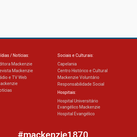
ídias / Notícias:
Sociais e Culturais:
ditora Mackenzie
Capelania
evista Mackenzie
Centro Histórico e Cultural
ádio e TV Web
Mackenzie Voluntário
ackenzie
Responsabilidade Social
otícias
Hospitais:
Hospital Universitário
Evangélico Mackenzie
Hospital Evangélico
#mackenzie1870