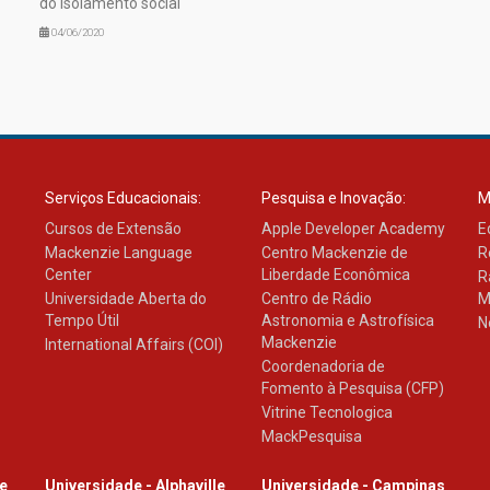
do isolamento social
04/06/2020
Serviços Educacionais:
Pesquisa e Inovação:
M
Cursos de Extensão
Apple Developer Academy
E
Mackenzie Language
Centro Mackenzie de
R
Center
Liberdade Econômica
R
Universidade Aberta do
Centro de Rádio
M
Tempo Útil
Astronomia e Astrofísica
N
Mackenzie
International Affairs (COI)
Coordenadoria de
Fomento à Pesquisa (CFP)
Vitrine Tecnologica
MackPesquisa
le
Universidade - Alphaville
Universidade - Campinas