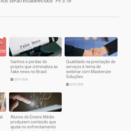
nios serão estabelecidos” Pv 3:16
1
Ganhos e perdas do
Qualidade na prestação de
projeto que criminaliza as
serviços é tema de
fake news no Brasil
webinar com Mackenzie
Soluções
02/07/2020
02/07/2020
al
Alunos do Ensino Médio
produzem conteúdo que
ajuda no enfrentamento