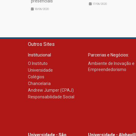
presenciais
17/06/2020
18/06/2020
Outros Sites
Institucional
Parcerias e Negócios:
O Instituto
Ambiente de Inovação e
Empreendedorismo
Universidade
Colégios
Chancelaria
Andrew Jumper (CPAJ)
Responsabilidade Social
Universidade - São
Universidade - Alphavil