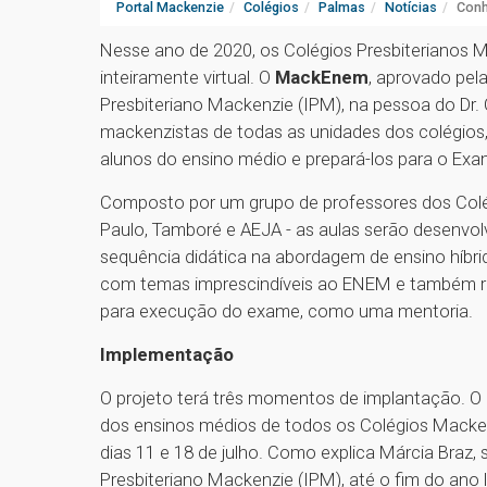
Portal Mackenzie
Colégios
Palmas
Notícias
Conh
Nesse ano de 2020, os Colégios Presbiteriano
inteiramente virtual. O
MackEnem
, aprovado pela
Presbiteriano Mackenzie (IPM), na pessoa do Dr. 
mackenzistas de todas as unidades dos colégios
alunos do ensino médio e prepará-los para o Ex
Composto por um grupo de professores dos Colégi
Paulo, Tamboré e AEJA - as aulas serão desen
sequência didática na abordagem de ensino híbri
com temas imprescindíveis ao ENEM e também r
para execução do exame, como uma mentoria.
Implementação
O projeto terá três momentos de implantação. O p
dos ensinos médios de todos os Colégios Macken
dias 11 e 18 de julho. Como explica Márcia Braz,
Presbiteriano Mackenzie (IPM), até o fim do ano