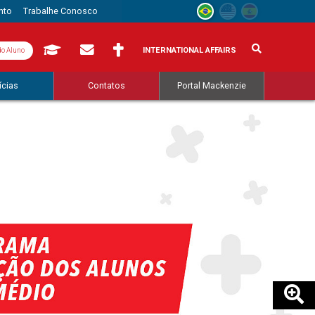
nto
Trabalhe Conosco
INTERNATIONAL AFFAIRS
do Aluno
ícias
Contatos
Portal Mackenzie