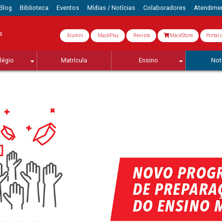
Blog
Biblioteca
Eventos
Mídias / Notícias
Colaboradores
Atendime
s
Alumni
MackPlay
Revista
MackStore
Portal 
légio
Matrícula
Ensino
Not