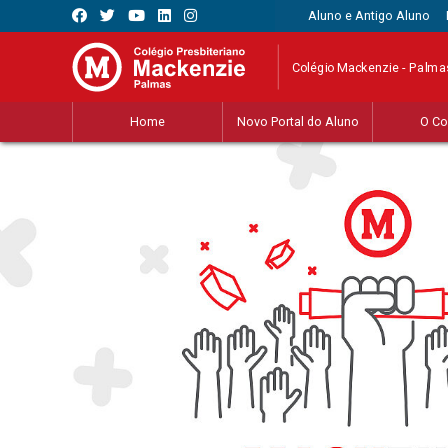
Aluno e Antigo Aluno
Colégio Mackenzie - Palma
Home
Novo Portal do Aluno
O Co