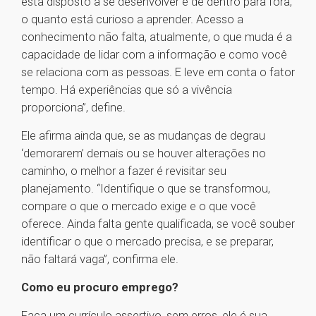
está disposto a se desenvolver é de dentro para fora,
o quanto está curioso a aprender. Acesso a
conhecimento não falta, atualmente, o que muda é a
capacidade de lidar com a informação e como você
se relaciona com as pessoas. E leve em conta o fator
tempo. Há experiências que só a vivência
proporciona”, define.
Ele afirma ainda que, se as mudanças de degrau
‘demorarem’ demais ou se houver alterações no
caminho, o melhor a fazer é revisitar seu
planejamento. “Identifique o que se transformou,
compare o que o mercado exige e o que você
oferece. Ainda falta gente qualificada, se você souber
identificar o que o mercado precisa, e se preparar,
não faltará vaga”, confirma ele.
Como eu procuro emprego?
Faça um currículo assertivo, sem erros, ele é sua