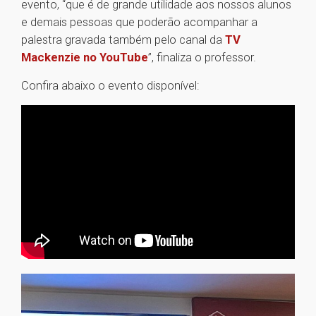
evento, “que é de grande utilidade aos nossos alunos
e demais pessoas que poderão acompanhar a
palestra gravada também pelo canal da
TV
Mackenzie no YouTube
”, finaliza o professor.
Confira abaixo o evento disponível: