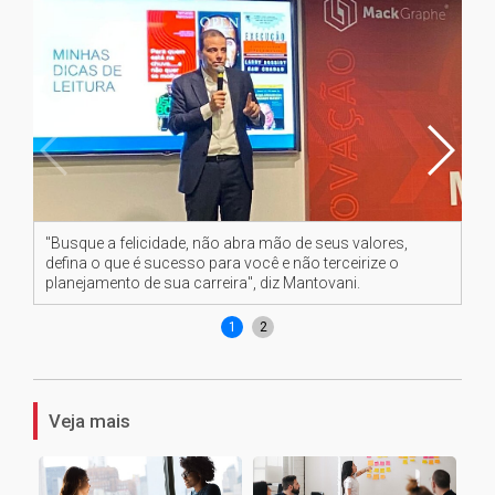
"Busque a felicidade, não abra mão de seus valores,
Fe
defina o que é sucesso para você e não terceirize o
ca
planejamento de sua carreira", diz Mantovani.
pr
1
2
Veja mais