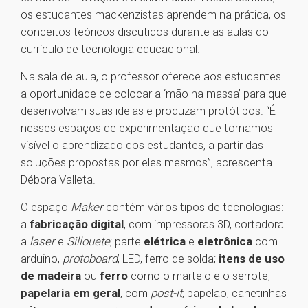
os estudantes mackenzistas aprendem na prática, os
conceitos teóricos discutidos durante as aulas do
currículo de tecnologia educacional.
Na sala de aula, o professor oferece aos estudantes
a oportunidade de colocar a ‘mão na massa’ para que
desenvolvam suas ideias e produzam protótipos. “É
nesses espaços de experimentação que tornamos
visível o aprendizado dos estudantes, a partir das
soluções propostas por eles mesmos”, acrescenta
Débora Valleta.
O espaço
Maker
contém vários tipos de tecnologias:
a
fabricação digital
, com impressoras 3D, cortadora
a
laser
e
Sillouete
; parte
elétrica
e
eletrônica
com
arduino,
protoboard
, LED, ferro de solda;
itens de uso
de madeira
ou
ferro
como o martelo e o serrote;
papelaria em geral
, com
post-it
, papelão, canetinhas