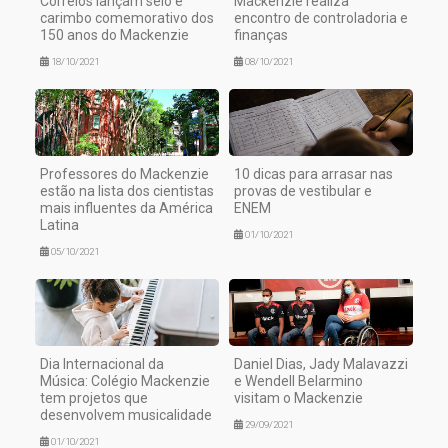
Correios lançam selo e
Mackenzie realiza
carimbo comemorativo dos
encontro de controladoria e
150 anos do Mackenzie
finanças
18/10/2021
08/10/2021
Professores do Mackenzie
10 dicas para arrasar nas
estão na lista dos cientistas
provas de vestibular e
mais influentes da América
ENEM
Latina
01/10/2021
05/10/2021
Dia Internacional da
Daniel Dias, Jady Malavazzi
Música: Colégio Mackenzie
e Wendell Belarmino
tem projetos que
visitam o Mackenzie
desenvolvem musicalidade
29/09/2021
01/10/2021