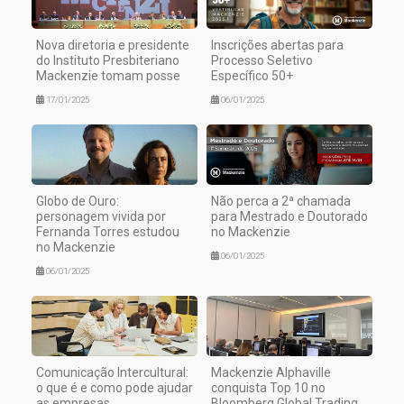
Nova diretoria e presidente
Inscrições abertas para
do Instituto Presbiteriano
Processo Seletivo
Mackenzie tomam posse
Específico 50+
17/01/2025
06/01/2025
Globo de Ouro:
Não perca a 2ª chamada
personagem vivida por
para Mestrado e Doutorado
Fernanda Torres estudou
no Mackenzie
no Mackenzie
06/01/2025
06/01/2025
Comunicação Intercultural:
Mackenzie Alphaville
o que é e como pode ajudar
conquista Top 10 no
as empresas
Bloomberg Global Trading