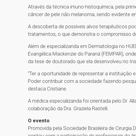
Através da técnica imuno-histoquímica, pela prim
câncer de pele não melanoma, sendo evidente e
A descoberta de possíveis alvos terapêuticos p
tratamentos, o que demonstra o compromisso do
Além de especializanda em Dermatologia no HUEM,
Evangélica Mackenzie do Paraná (FEMPAR), onde 
da tese de doutorado que ela desenvolveu no I
“Ter a oportunidade de representar a instituiç
Poder contribuir com a sociedade fazendo pesqui
destaca Cristiane.
A médica especializanda foi orientada pelo Dr. A
colaboração da Dra. Graziela Rastelli.
O evento
Promovida pela Sociedade Brasileira de Cirurgia
contou com a participação de profissionais da á