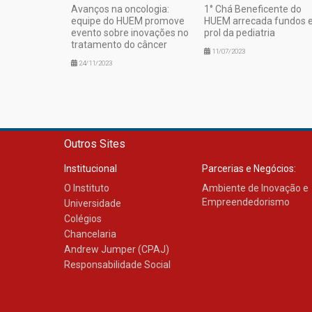
Avanços na oncologia:
1° Chá Beneficente do
equipe do HUEM promove
HUEM arrecada fundos
evento sobre inovações no
prol da pediatria
tratamento do câncer
11/07/2023
24/11/2023
Outros Sites
Institucional
Parcerias e Negócios:
O Instituto
Ambiente de Inovação e
Empreendedorismo
Universidade
Colégios
Chancelaria
Andrew Jumper (CPAJ)
Responsabilidade Social