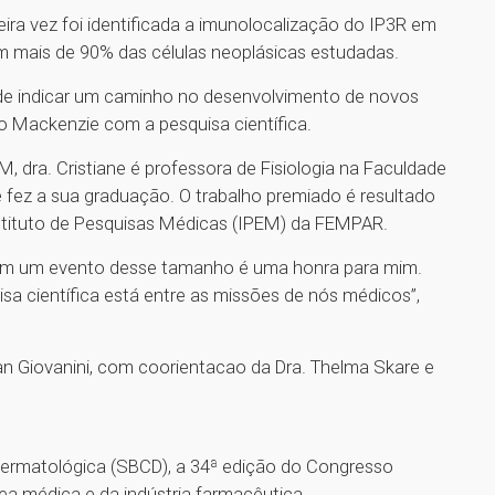
eira vez foi identificada a imunolocalização do IP3R em
m mais de 90% das células neoplásicas estudadas.
ode indicar um caminho no desenvolvimento de novos
 Mackenzie com a pesquisa científica.
 dra. Cristiane é professora de Fisiologia na Faculdade
fez a sua graduação. O trabalho premiado é resultado
nstituto de Pesquisas Médicas (IPEM) da FEMPAR.
ão em um evento desse tamanho é uma honra para mim.
sa científica está entre as missões de nós médicos”,
llan Giovanini, com coorientacao da Dra. Thelma Skare e
 Dermatológica (SBCD), a 34ª edição do Congresso
rea médica e da indústria farmacêutica.