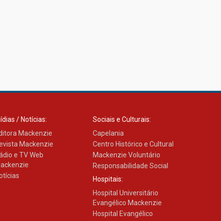
ídias / Notícias:
Sociais e Culturais:
ditora Mackenzie
Capelania
evista Mackenzie
Centro Histórico e Cultural
ádio e TV Web
Mackenzie Voluntário
ackenzie
Responsabilidade Social
otícias
Hospitais:
Hospital Universitário
Evangélico Mackenzie
Hospital Evangélico