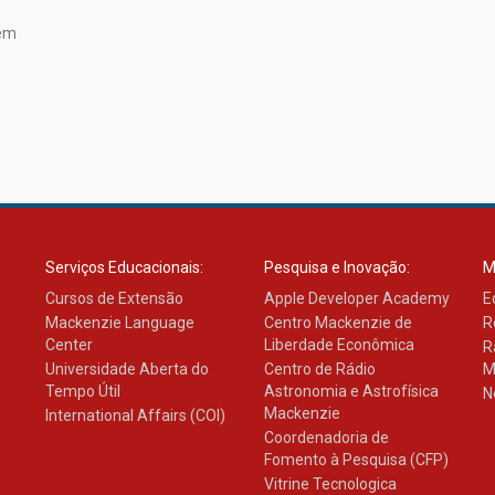
 em
Serviços Educacionais:
Pesquisa e Inovação:
M
Cursos de Extensão
Apple Developer Academy
E
Mackenzie Language
Centro Mackenzie de
R
Center
Liberdade Econômica
R
Universidade Aberta do
Centro de Rádio
M
Tempo Útil
Astronomia e Astrofísica
N
Mackenzie
International Affairs (COI)
Coordenadoria de
Fomento à Pesquisa (CFP)
Vitrine Tecnologica