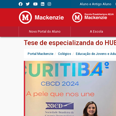
Aluno e Antigo Aluno
Novo Portal do Aluno
A Escola
Tese de especializanda do HUE
Portal Mackenzie
Colégios
Educação de Jovens e Adu