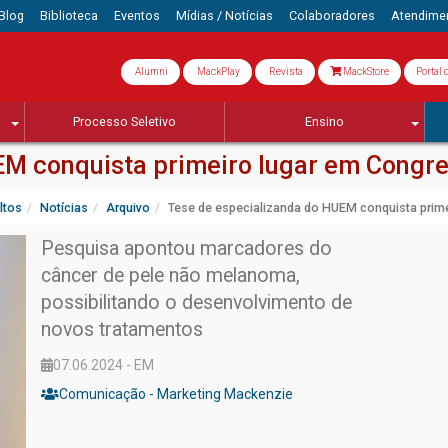
Blog
Biblioteca
Eventos
Mídias / Notícias
Colaboradores
Atendime
Alumni
MackPlay
Revista
MackStore
Portal 
Processo Seletivo
Ensino
M conquista primeiro lugar em Congre
ltos
Notícias
Arquivo
Tese de especializanda do HUEM conquista prime
Pesquisa apontou marcadores do
câncer de pele não melanoma,
possibilitando o desenvolvimento de
novos tratamentos
07.06.2024 - EM
Comunicação - Marketing Mackenzie