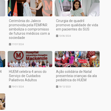
Cerimônia do Jaleco
Cirurgia de quadril
promovida pela FEMPAR
promove qualidade de vida
simboliza o compromisso
em pacientes do SUS
de futuros médicos com a
13/06/2024
sociedade
17/07/2024
4
HUEM celebra 4 anos do
Ação solidária de Natal
Serviço de Cuidados
presenteia crianças da ala
Paliativos Adultos
pediátrica do HUEM
19/01/2024
18/12/2023