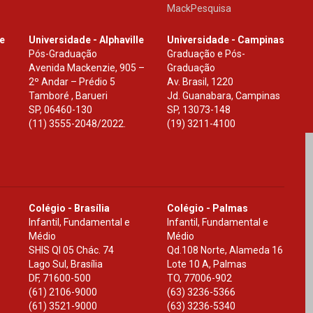
MackPesquisa
le
Universidade - Alphaville
Universidade - Campinas
Pós-Graduação
Graduação e Pós-
Avenida Mackenzie, 905 –
Graduação
2º Andar – Prédio 5
Av. Brasil, 1220
Tamboré , Barueri
Jd. Guanabara, Campinas
SP
,
06460-130
SP
,
13073-148
(11) 3555-2048/2022.
(19) 3211-4100
Colégio - Brasília
Colégio - Palmas
Infantil, Fundamental e
Infantil, Fundamental e
Médio
Médio
SHIS Ql 05 Chác. 74
Qd.108 Norte, Alameda 16
Lago Sul, Brasília
Lote 10 A, Palmas
DF
,
71600-500
TO
,
77006-902
(61) 2106-9000
(63) 3236-5366
(61) 3521-9000
(63) 3236-5340