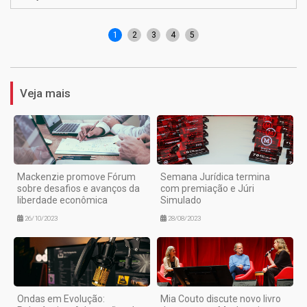
1
2
3
4
5
Veja mais
Mackenzie promove Fórum
Semana Jurídica termina
sobre desafios e avanços da
com premiação e Júri
liberdade econômica
Simulado
26/10/2023
28/08/2023
Ondas em Evolução:
Mia Couto discute novo livro