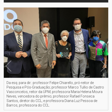
Da esq. para dir.: professor Felipe Chiarello, pró-reitor de
Pesquisa e Pós-Graduação; professor Marco Tullio de Castro
Vasconcelos, reitor da UPM; professora Maria Helena Moura
Neves, vencedora do prêmio; professor Rafael Fonseca
Santos, diretor do CCL; e professora Diana Luz Pessoa de
Barros, professora do CCL.