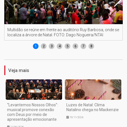
Multidão se reúne em frente ao auditório Ruy Barbosa, onde se
localiza a árvore de Natal. FOTO: Dago Nogueira/NTAI
1
2
3
4
5
6
7
8
Veja mais
“Levantemos Nossos Olhos”:
Luzes de Natal: Clima
musical promove conexão
Natalino chega no Mackenzie
com Deus por meio de
19/11/2024
apresentação emocionante
11/06/2026