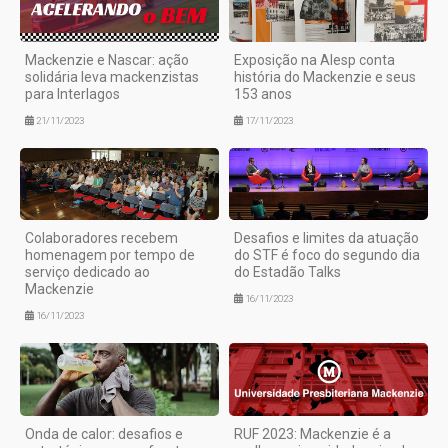
Mackenzie e Nascar: ação
Exposição na Alesp conta
solidária leva mackenzistas
história do Mackenzie e seus
para Interlagos
153 anos
21/11/2023
17/11/2023
Colaboradores recebem
Desafios e limites da atuação
homenagem por tempo de
do STF é foco do segundo dia
serviço dedicado ao
do Estadão Talks
Mackenzie
16/11/2023
16/11/2023
Onda de calor: desafios e
RUF 2023: Mackenzie é a