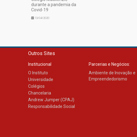
durante a pandemia da
Covid-19
13/04/2020
Outros Sites
Institucional
Parcerias e Negócios:
O Instituto
Ambiente de Inovação e
Empreendedorismo
Universidade
Colégios
Chancelaria
Andrew Jumper (CPAJ)
Responsabilidade Social