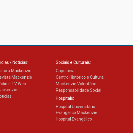
ídias / Notícias:
Sociais e Culturais:
ditora Mackenzie
Capelania
evista Mackenzie
Centro Histórico e Cultural
ádio e TV Web
Mackenzie Voluntário
ackenzie
Responsabilidade Social
otícias
Hospitais:
Hospital Universitário
Evangélico Mackenzie
Hospital Evangélico