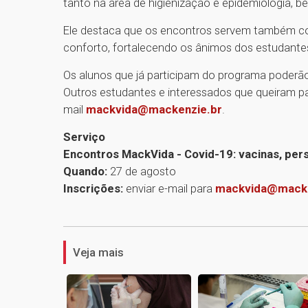
tanto na área de higienização e epidemiologia,
Ele destaca que os encontros servem também c
conforto, fortalecendo os ânimos dos estudante
Os alunos que já participam do programa poderão
Outros estudantes e interessados que queiram par
mail
mackvida@mackenzie.br
.
Serviço
Encontros MackVida - Covid-19: vacinas, pers
Quando:
27 de agosto
Inscrições:
enviar e-mail para
mackvida@macke
Veja mais