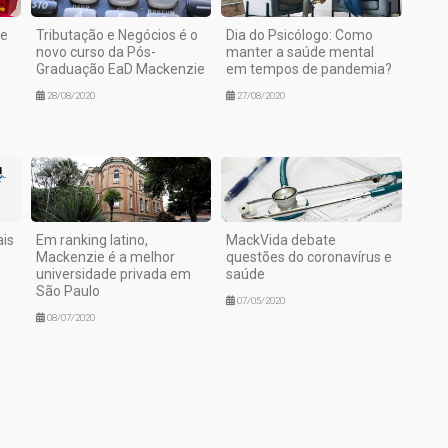
de
Tributação e Negócios é o
Dia do Psicólogo: Como
novo curso da Pós-
manter a saúde mental
Graduação EaD Mackenzie
em tempos de pandemia?
28/08/2020
27/08/2020
is
Em ranking latino,
MackVida debate
Mackenzie é a melhor
questões do coronavírus e
universidade privada em
saúde
São Paulo
07/05/2020
08/07/2020