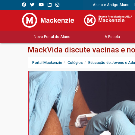
Aluno e Antigo Aluno
Novo Portal do Aluno
A Escola
MackVida discute vacinas e no
Portal Mackenzie
Colégios
Educação de Jovens e Adu