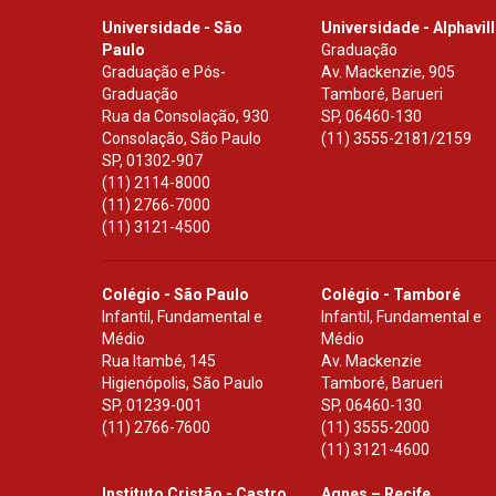
Universidade - São
Universidade - Alphavil
Paulo
Graduação
Graduação e Pós-
Av. Mackenzie, 905
Graduação
Tamboré, Barueri
Rua da Consolação, 930
SP
,
06460-130
Consolação, São Paulo
(11) 3555-2181/2159
SP
,
01302-907
(11) 2114-8000
(11) 2766-7000
(11) 3121-4500
Colégio - São Paulo
Colégio - Tamboré
Infantil, Fundamental e
Infantil, Fundamental e
Médio
Médio
Rua Itambé, 145
Av. Mackenzie
Higienópolis, São Paulo
Tamboré, Barueri
SP
,
01239-001
SP
,
06460-130
(11) 2766-7600
(11) 3555-2000
(11) 3121-4600
Instituto Cristão - Castro
Agnes – Recife