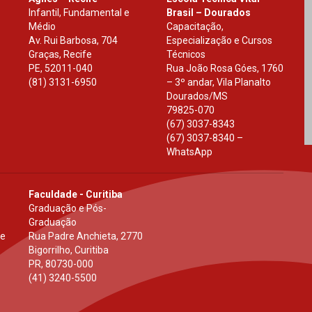
Infantil, Fundamental e
Brasil – Dourados
Médio
Capacitação,
Av. Rui Barbosa, 704
Especialização e Cursos
Graças, Recife
Técnicos
PE
,
52011-040
Rua João Rosa Góes, 1760
(81) 3131-6950
– 3º andar, Vila Planalto
Dourados
/
MS
79825-070
(67) 3037-8343
(67) 3037-8340 –
WhatsApp
Faculdade - Curitiba
Graduação e Pós-
Graduação
 e
Rua Padre Anchieta, 2770
Bigorrilho, Curitiba
PR
,
80730-000
(41) 3240-5500