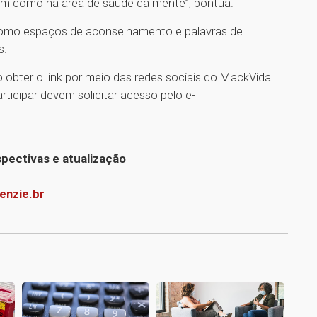
 bem como na área de saúde da mente”, pontua.
omo espaços de aconselhamento e palavras de
s.
 obter o link por meio das redes sociais do MackVida.
ticipar devem solicitar acesso pelo e-
pectivas e atualização
nzie.br
1