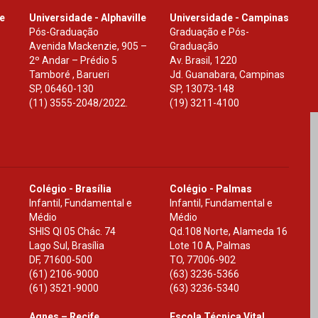
le
Universidade - Alphaville
Universidade - Campinas
Pós-Graduação
Graduação e Pós-
Avenida Mackenzie, 905 –
Graduação
2º Andar – Prédio 5
Av. Brasil, 1220
Tamboré , Barueri
Jd. Guanabara, Campinas
SP
,
06460-130
SP
,
13073-148
(11) 3555-2048/2022.
(19) 3211-4100
Colégio - Brasília
Colégio - Palmas
Infantil, Fundamental e
Infantil, Fundamental e
Médio
Médio
SHIS Ql 05 Chác. 74
Qd.108 Norte, Alameda 16
Lago Sul, Brasília
Lote 10 A, Palmas
DF
,
71600-500
TO
,
77006-902
(61) 2106-9000
(63) 3236-5366
(61) 3521-9000
(63) 3236-5340
Agnes – Recife
Escola Técnica Vital