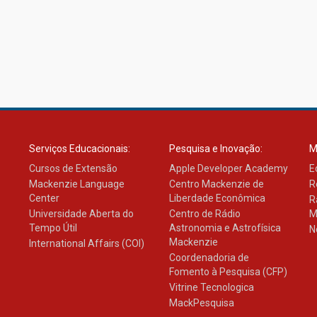
Serviços Educacionais:
Pesquisa e Inovação:
M
Cursos de Extensão
Apple Developer Academy
E
Mackenzie Language
Centro Mackenzie de
R
Center
Liberdade Econômica
R
Universidade Aberta do
Centro de Rádio
M
Tempo Útil
Astronomia e Astrofísica
N
Mackenzie
International Affairs (COI)
Coordenadoria de
Fomento à Pesquisa (CFP)
Vitrine Tecnologica
MackPesquisa