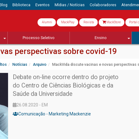
Blog
Biblioteca
Eventos
Mídias / Notícias
Colaboradores
Atendime
Alumni
MackPlay
Revista
MackStore
Portal 
Processo Seletivo
Ensino
vas perspectivas sobre covid-19
ltos
Notícias
Arquivo
MackVida discute vacinas e novas perspectivas 
Debate on-line ocorre dentro do projeto
do Centro de Ciências Biológicas e da
Saúde da Universidade
26.08.2020 - EM
Comunicação - Marketing Mackenzie