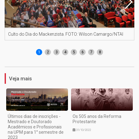
Culto do Dia do Mackenzista. FOTO: Wilson Camargo/NTAI
1
2
3
4
5
6
7
8
Veja mais
Últimos dias de inscrições -
Os 505 anos da Reforma
Mestrado e Doutorado
Protestante
Acadêmicos e Profissionais
31/10/2022
na UPM para 1° semestre de
2023