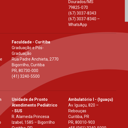
Dourados
/
MS
79825-070
(67) 3037-8343
(67) 3037-8340 –
WhatsApp
Faculdade - Curitiba
Graduação e Pós-
Graduação
 e
Rua Padre Anchieta, 2770
Bigorrilho, Curitiba
PR
,
80730-000
(41) 3240-5500
h
Unidade de Pronto
Ambulatório I - (Iguaçu)
Atendimento Pediátrico
Av. Iguaçu, 820 –
- SUS
Rebouças
R. Alameda Princesa
Curitiba, PR
o
Izabel, 1585 – Bigorrilho
PR
,
80010-903