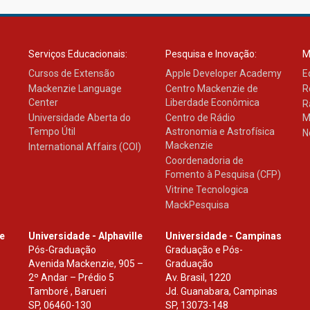
Serviços Educacionais:
Pesquisa e Inovação:
M
Cursos de Extensão
Apple Developer Academy
E
Mackenzie Language
Centro Mackenzie de
R
Center
Liberdade Econômica
R
Universidade Aberta do
Centro de Rádio
M
Tempo Útil
Astronomia e Astrofísica
N
Mackenzie
International Affairs (COI)
Coordenadoria de
Fomento à Pesquisa (CFP)
Vitrine Tecnologica
MackPesquisa
le
Universidade - Alphaville
Universidade - Campinas
Pós-Graduação
Graduação e Pós-
Avenida Mackenzie, 905 –
Graduação
2º Andar – Prédio 5
Av. Brasil, 1220
Tamboré , Barueri
Jd. Guanabara, Campinas
SP
,
06460-130
SP
,
13073-148