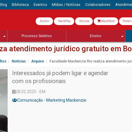
Blog
Biblioteca
Eventos
Mídias / Notícias
Colaboradores
Atendime
Alumni
MackPlay
Revista
MackStore
Portal 
Processo Seletivo
Ensino
za atendimento jurídico gratuito em B
ltos
Notícias
Arquivo
Faculdade Mackenzie Rio realiza atendimento jur
Interessados já podem ligar e agendar
com os profissionais
28.02.2025 - EM
Comunicação - Marketing Mackenzie