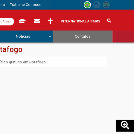
nto
Trabalhe Conosco
INTERNATIONAL AFFAIRS
do Aluno
Notícias
Contatos
otafogo
ídico gratuito em Botafogo