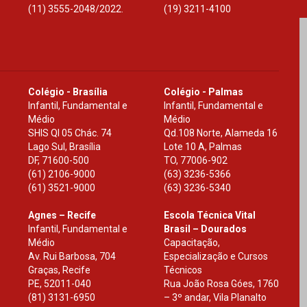
(11) 3555-2048/2022.
(19) 3211-4100
Colégio - Brasília
Colégio - Palmas
Infantil, Fundamental e
Infantil, Fundamental e
Médio
Médio
SHIS Ql 05 Chác. 74
Qd.108 Norte, Alameda 16
Lago Sul, Brasília
Lote 10 A, Palmas
DF
,
71600-500
TO
,
77006-902
(61) 2106-9000
(63) 3236-5366
(61) 3521-9000
(63) 3236-5340
Agnes – Recife
Escola Técnica Vital
Infantil, Fundamental e
Brasil – Dourados
Médio
Capacitação,
Av. Rui Barbosa, 704
Especialização e Cursos
Graças, Recife
Técnicos
PE
,
52011-040
Rua João Rosa Góes, 1760
(81) 3131-6950
– 3º andar, Vila Planalto