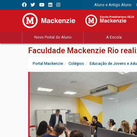
Aluno e Antigo Aluno
Novo Portal do Aluno
A Escola
Faculdade Mackenzie Rio reali
Portal Mackenzie
Colégios
Educação de Jovens e Adu