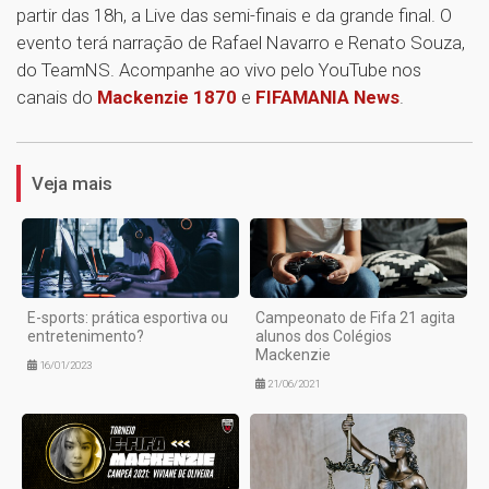
partir das 18h, a Live das semi-finais e da grande final. O
evento terá narração de Rafael Navarro e Renato Souza,
do TeamNS. Acompanhe ao vivo pelo YouTube nos
canais do
Mackenzie 1870
e
FIFAMANIA News
.
1
Veja mais
E-sports: prática esportiva ou
Campeonato de Fifa 21 agita
entretenimento?
alunos dos Colégios
Mackenzie
16/01/2023
21/06/2021