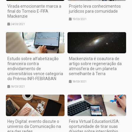
Virada emocionante marca a
Projeto leva conhecimentos
final do Torneio E-FIFA
jurídicos para comunidade
Mackenzie
19/03/2021
24/03/2021
Estudo sobre alfabetização
Mackenzista é coautora de
financeira contra
artigo sobre regeneração da
endividamento de
atmosfera de um planeta
universitários vence categoria
semelhante à Terra
do Prêmio INFI-FEBRABAN
18/03/2021
18/03/2021
Hey Digital: evento discute o
Feira Virtual EducationUSA:
universo da Comunicação na
oportunidade de tirar suas
era das redes
dúvidas sobre intercâmbio