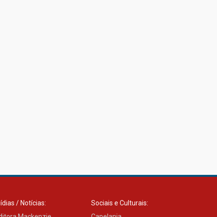
ídias / Notícias:
Sociais e Culturais:
ditora Mackenzie
Capelania