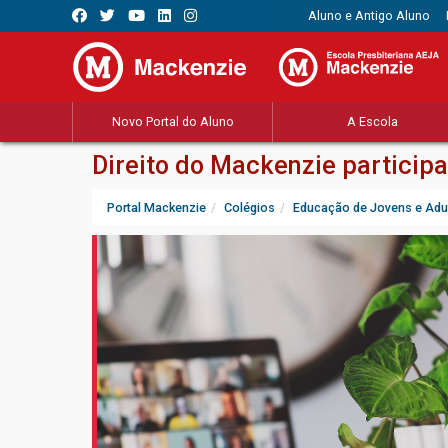
Aluno e Antigo Aluno
Novo Portal do Aluno
A Escola
Direito do Mackenzie participa
Portal Mackenzie
Colégios
Educação de Jovens e Adu