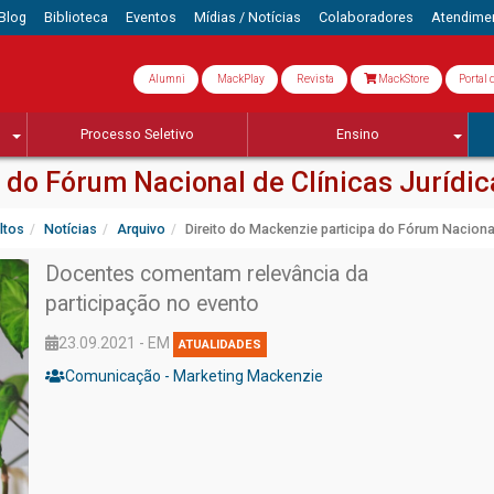
Blog
Biblioteca
Eventos
Mídias / Notícias
Colaboradores
Atendime
Alumni
MackPlay
Revista
MackStore
Portal 
Processo Seletivo
Ensino
 do Fórum Nacional de Clínicas Jurídic
ltos
Notícias
Arquivo
Direito do Mackenzie participa do Fórum Nacional
Docentes comentam relevância da
participação no evento
23.09.2021 - EM
ATUALIDADES
Comunicação - Marketing Mackenzie