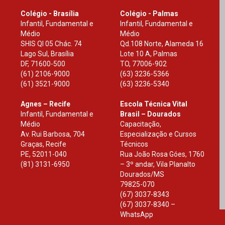
Colégio - Brasília
Colégio - Palmas
Infantil, Fundamental e
Infantil, Fundamental e
Médio
Médio
SHIS Ql 05 Chác. 74
Qd.108 Norte, Alameda 16
Lago Sul, Brasília
Lote 10 A, Palmas
DF
,
71600-500
TO
,
77006-902
(61) 2106-9000
(63) 3236-5366
(61) 3521-9000
(63) 3236-5340
Agnes – Recife
Escola Técnica Vital
Infantil, Fundamental e
Brasil – Dourados
Médio
Capacitação,
Av. Rui Barbosa, 704
Especialização e Cursos
Graças, Recife
Técnicos
PE
,
52011-040
Rua João Rosa Góes, 1760
(81) 3131-6950
– 3º andar, Vila Planalto
Dourados
/
MS
79825-070
(67) 3037-8343
(67) 3037-8340 –
WhatsApp