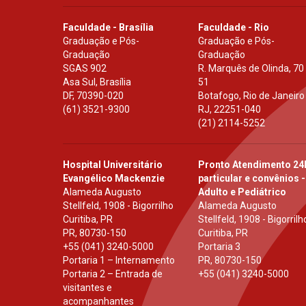
Faculdade - Brasília
Faculdade - Rio
Graduação e Pós-
Graduação e Pós-
Graduação
Graduação
SGAS 902
R. Marquês de Olinda, 70
Asa Sul, Brasília
51
DF
,
70390-020
Botafogo, Rio de Janeiro
(61) 3521-9300
RJ
,
22251-040
(21) 2114-5252
Hospital Universitário
Pronto Atendimento 24
Evangélico Mackenzie
particular e convênios -
Alameda Augusto
Adulto e Pediátrico
Stellfeld, 1908 - Bigorrilho
Alameda Augusto
Curitiba, PR
Stellfeld, 1908 - Bigorrilh
PR
,
80730-150
Curitiba, PR
+55 (041) 3240-5000
Portaria 3
Portaria 1 – Internamento
PR
,
80730-150
Portaria 2 – Entrada de
+55 (041) 3240-5000
visitantes e
acompanhantes