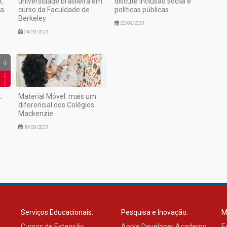
,
universidade brasileira em
discute inclusão social e
ia
curso da Faculdade de
políticas públicas
Berkeley
22/09/2021
24/09/2021
:
Material Móvel: mais um
diferencial dos Colégios
Mackenzie
10/08/2021
Serviços Educacionais:
Pesquisa e Inovação:
M
Cursos de Extensão
Apple Developer Academy
E