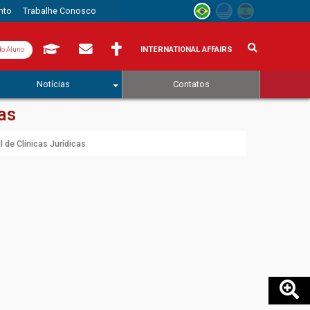
nto
Trabalhe Conosco
INTERNATIONAL AFFAIRS
do Aluno
Notícias
Contatos
as
 de Clínicas Jurídicas