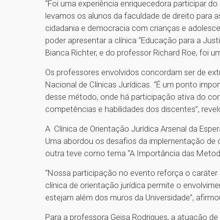
“Foi uma experiência enriquecedora participar 
levamos os alunos da faculdade de direito para a
cidadania e democracia com crianças e adolescent
poder apresentar a clínica “Educação para a Jus
Bianca Richter, e do professor Richard Roe, foi u
Os professores envolvidos concordam ser de extr
Nacional de Clínicas Jurídicas. “É um ponto imp
desse método, onde há participação ativa do co
competências e habilidades dos discentes”, revelo
A Clínica de Orientação Jurídica Arsenal da Es
Uma abordou os desafios da implementação de clín
outra teve como tema “A Importância das Metodo
“Nossa participação no evento reforça o caráter
clínica de orientação jurídica permite o envolv
estejam além dos muros da Universidade”, afirmo
Para a professora Geisa Rodrigues, a atuação d