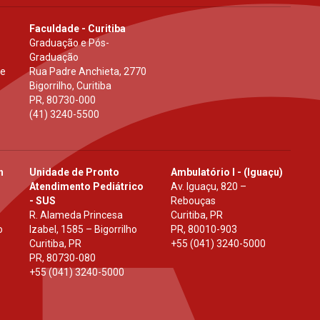
Faculdade - Curitiba
Graduação e Pós-
Graduação
 e
Rua Padre Anchieta, 2770
Bigorrilho, Curitiba
PR
,
80730-000
(41) 3240-5500
h
Unidade de Pronto
Ambulatório I - (Iguaçu)
Atendimento Pediátrico
Av. Iguaçu, 820 –
- SUS
Rebouças
R. Alameda Princesa
Curitiba, PR
o
Izabel, 1585 – Bigorrilho
PR
,
80010-903
Curitiba, PR
+55 (041) 3240-5000
PR
,
80730-080
+55 (041) 3240-5000