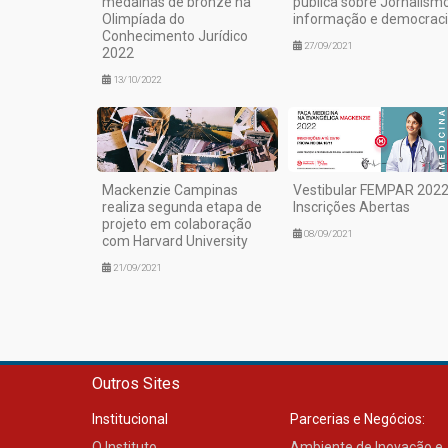
medalhas de bronze na
pública sobre Jornalismo
Olimpíada do
informação e democrac
Conhecimento Jurídico
27/09/2021
2022
13/10/2022
Mackenzie Campinas
Vestibular FEMPAR 2022
realiza segunda etapa de
Inscrições Abertas
projeto em colaboração
08/09/2021
com Harvard University
21/09/2021
Outros Sites
Institucional
Parcerias e Negócios:
O Instituto
Ambiente de Inovação e