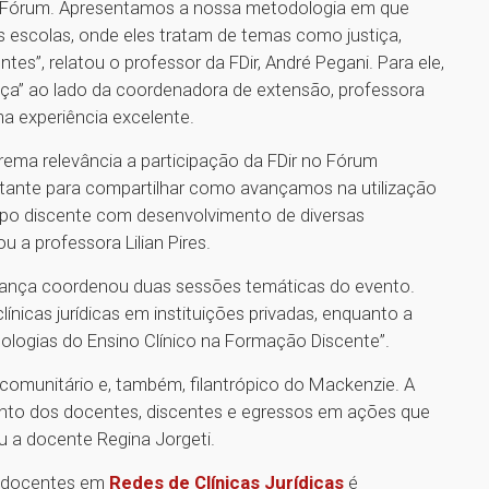
do Fórum. Apresentamos a nossa metodologia em que
s escolas, onde eles tratam de temas como justiça,
es”, relatou o professor da FDir, André Pegani. Para ele,
tiça” ao lado da coordenadora de extensão, professora
ma experiência excelente.
ema relevância a participação da FDir no Fórum
ortante para compartilhar como avançamos na utilização
rpo discente com desenvolvimento de diversas
u a professora Lilian Pires.
perança coordenou duas sessões temáticas do evento.
icas jurídicas em instituições privadas, enquanto a
logias do Ensino Clínico na Formação Discente”.
 comunitário e, também, filantrópico do Mackenzie. A
imento dos docentes, discentes e egressos em ações que
u a docente Regina Jorgeti.
e docentes em
Redes de Clínicas Jurídicas
é