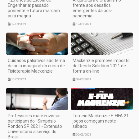
Engenharia: passado,
frente aos desafios
presente e futuro marcam
emergentes da pós-
aula magna
pandemia
12/03/2021
12/03/2021
Cuidados paliativos são tema
Mackenzie promove Imposto
de aula inaugural do curso de
de Renda Solidário 2021 de
Fisioterapia Mackenzie
forma on-line
11/03/2021
09/03/2021
Professores mackenzistas
Torneio Mackenzie E-FIFA 21:
participam do I Simpósio
jogos começam neste
Rondon SP 2021 - Extensão
sábado
Universitária a serviço do
05/03/2021
Brasil