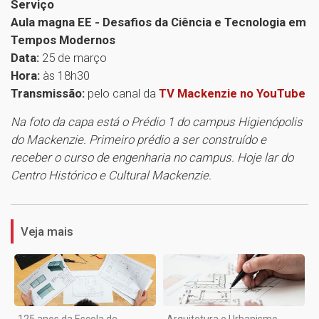
Serviço
Aula magna EE - Desafios da Ciência e Tecnologia em
Tempos Modernos
Data:
25 de março
Hora:
às 18h30
Transmissão:
pelo canal da
TV Mackenzie no YouTube
Na foto da capa está o Prédio 1 do campus Higienópolis
do Mackenzie. Primeiro prédio a ser construído e
receber o curso de engenharia no campus. Hoje lar do
Centro Histórico e Cultural Mackenzie.
1
Veja mais
125 anos da Escola de
Arquitetura e Urbanismo