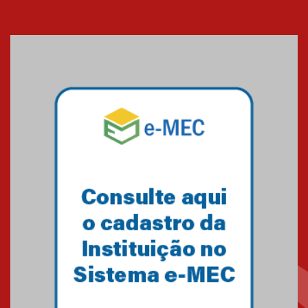
Cerimônia do Jaleco marca
entrada de novos alunos de
Medicina em Alphaville
09.03.2026
Mackenzie mobiliza campanha
solidária para apoiar famílias em
Minas Gerais
05.03.2026
Primeiro culto do ano ressalta o
agradecimento
27.02.2026
Mackenzie recepciona calouros
do primeiro semestre de 2026