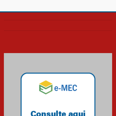
Confira como foi o culto mensal
de março
26.03.2026
Cerimônia do Jaleco marca
entrada de novos alunos de
Medicina em Alphaville
09.03.2026
Mackenzie mobiliza campanha
solidária para apoiar famílias em
Minas Gerais
05.03.2026
Primeiro culto do ano ressalta o