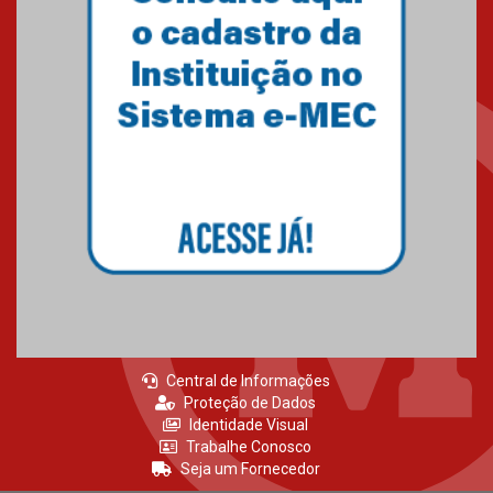
agradecimento
27.02.2026
Mackenzie recepciona calouros
do primeiro semestre de 2026
06.02.2026
Central de Informações
Proteção de Dados
Identidade Visual
Trabalhe Conosco
Seja um Fornecedor