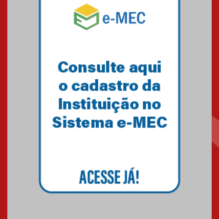
Mackenzie mobiliza campanha
solidária para apoiar famílias em
Minas Gerais
05.03.2026
Primeiro culto do ano ressalta o
agradecimento
27.02.2026
Mackenzie recepciona calouros
do primeiro semestre de 2026
06.02.2026