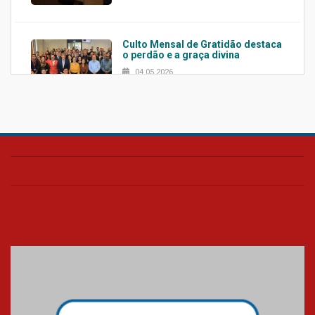
Culto Mensal de Gratidão destaca
o perdão e a graça divina
04.05.2026
Confira como foi o culto mensal
de março
26.03.2026
Cerimônia do Jaleco marca
entrada de novos alunos de
Medicina em Alphaville
09.03.2026