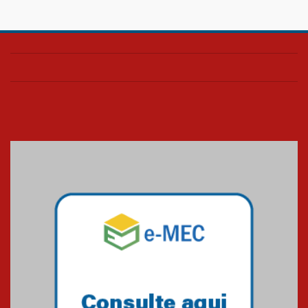
Confira como foi o culto mensal
de março
26.03.2026
Cerimônia do Jaleco marca
entrada de novos alunos de
Medicina em Alphaville
09.03.2026
Mackenzie mobiliza campanha
solidária para apoiar famílias em
Minas Gerais
05.03.2026
Primeiro culto do ano ressalta o