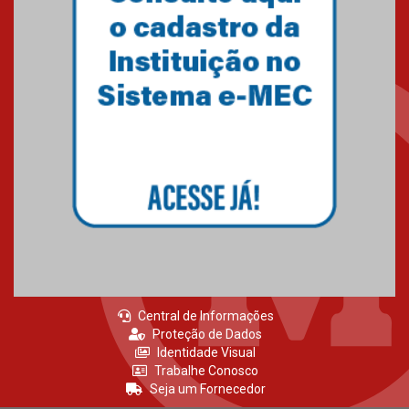
agradecimento
27.02.2026
Mackenzie recepciona calouros
do primeiro semestre de 2026
06.02.2026
Central de Informações
Proteção de Dados
Identidade Visual
Trabalhe Conosco
Seja um Fornecedor