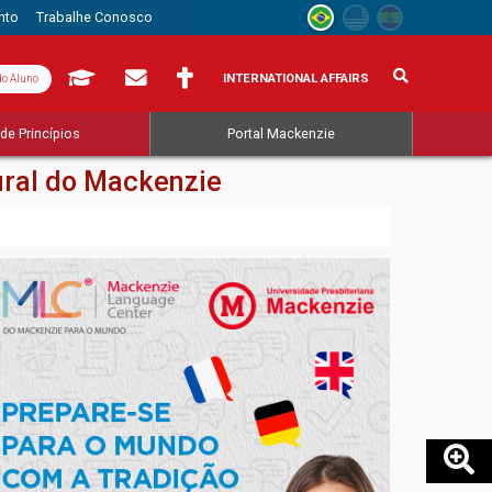
nto
Trabalhe Conosco
INTERNATIONAL AFFAIRS
do Aluno
de Princípios
Portal Mackenzie
gural do Mackenzie