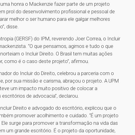
É uma honra o Mackenzie fazer parte de um projeto
em prol do desenvolvimento profissional e pessoal de
arar melhor o ser humano para ele galgar melhores
o”, disse.
tropia (GERSF) do IPM, reverendo Joer Correa, o Incluir
mackenzista. “O que pensamos, agimos e tudo o que
orteiam o Incluir Direito. O Brasil tem muitas ações
r, como é o caso deste projeto”, afirmou.
dor do Incluir do Direito, celebrou a parceria com o
e, por sua missão e carisma, abraçou o projeto. A UPM
ue teve um impacto muito positivo de colocar a
scritórios de advocacia”, declarou.
cluir Direito e advogado do escritório, explicou que o
ambém promover acolhimento e cuidado. “É um projeto
. Ele surge para promover a transformação na vida das
m um grande escritório. É o projeto da oportunidade,