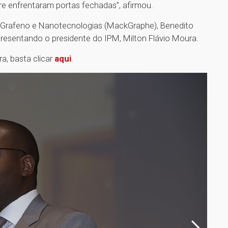
pre enfrentaram portas fechadas”, afirmou.
m Grafeno e Nanotecnologias (MackGraphe), Benedito
presentando o presidente do IPM, Milton Flávio Moura.
ra, basta clicar
aqui
.