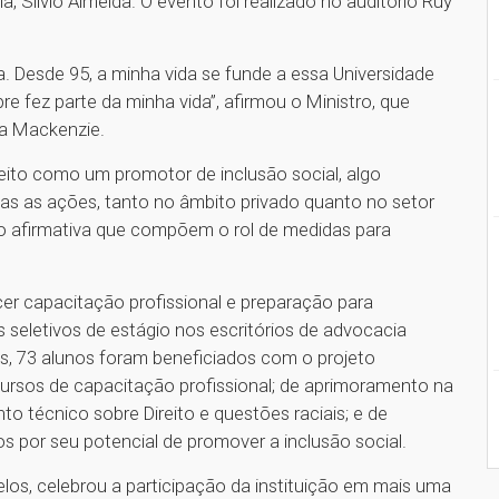
, Sílvio Almeida. O evento foi realizado no auditório Ruy
 Desde 95, a minha vida se funde a essa Universidade
e fez parte da minha vida”, afirmou o Ministro, que
na Mackenzie.
ireito como um promotor de inclusão social, algo
as as ações, tanto no âmbito privado quanto no setor
ção afirmativa que compõem o rol de medidas para
.
ecer capacitação profissional e preparação para
seletivos de estágio nos escritórios de advocacia
s, 73 alunos foram beneficiados com o projeto
ursos de capacitação profissional; de aprimoramento na
o técnico sobre Direito e questões raciais; e de
os por seu potencial de promover a inclusão social.
los, celebrou a participação da instituição em mais uma