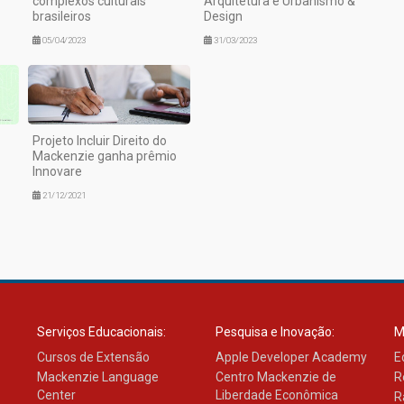
complexos culturais
Arquitetura e Urbanismo &
brasileiros
Design
05/04/2023
31/03/2023
Projeto Incluir Direito do
Mackenzie ganha prêmio
Innovare
21/12/2021
Serviços Educacionais:
Pesquisa e Inovação:
M
Cursos de Extensão
Apple Developer Academy
E
Mackenzie Language
Centro Mackenzie de
R
Center
Liberdade Econômica
R