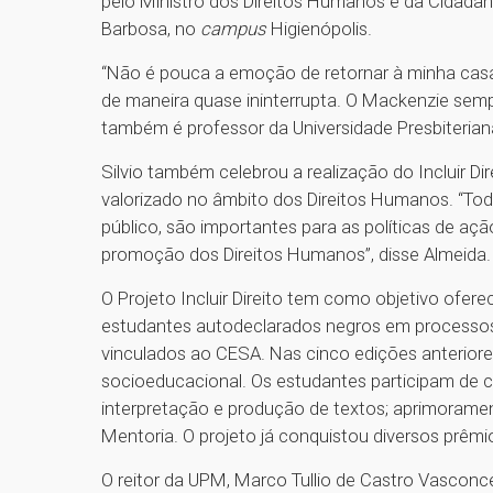
pelo Ministro dos Direitos Humanos e da Cidadania
Barbosa, no
campus
Higienópolis.
“Não é pouca a emoção de retornar à minha casa.
de maneira quase ininterrupta. O Mackenzie sempr
também é professor da Universidade Presbiteria
Silvio também celebrou a realização do Incluir D
valorizado no âmbito dos Direitos Humanos. “Tod
público, são importantes para as políticas de a
promoção dos Direitos Humanos”, disse Almeida
O Projeto Incluir Direito tem como objetivo ofer
estudantes autodeclarados negros em processos 
vinculados ao CESA. Nas cinco edições anteriore
socioeducacional. Os estudantes participam de c
interpretação e produção de textos; aprimorament
Mentoria. O projeto já conquistou diversos prêmi
O reitor da UPM, Marco Tullio de Castro Vasconce