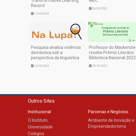
Transformative Learning
MEC
Record
06/04/2023
11/04/2023
Pesquisa analisa violência
Professor do Mackenzie
doméstica sob a
recebe Prêmio Literário
perspectiva da linguística
Biblioteca Nacional 2022
10/03/2023
19/10/2022
Outros Sites
Institucional
Parcerias e Negócios:
O Instituto
Ambiente de Inovação e
Empreendedorismo
Universidade
Colégios