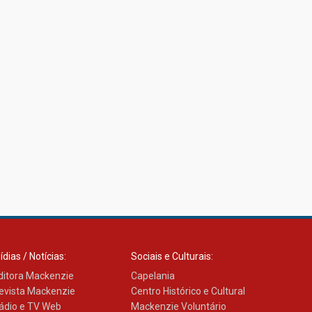
ídias / Notícias:
Sociais e Culturais:
ditora Mackenzie
Capelania
evista Mackenzie
Centro Histórico e Cultural
ádio e TV Web
Mackenzie Voluntário