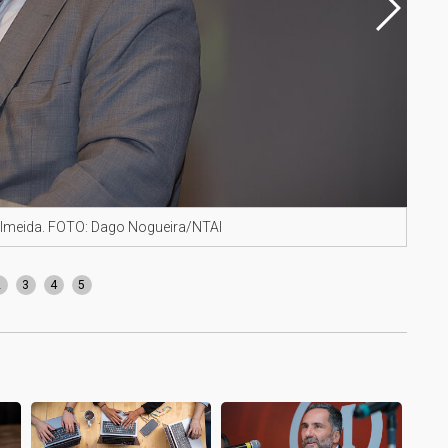
 Almeida. FOTO: Dago Nogueira/NTAI
Reit
2
3
4
5