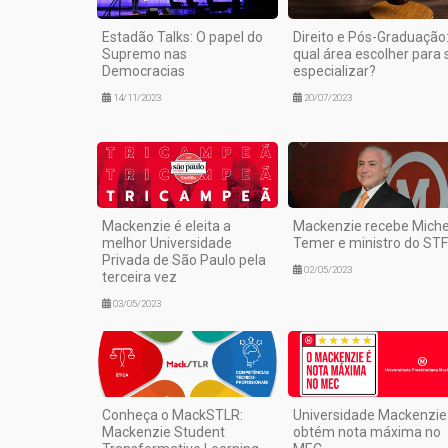
Estadão Talks: O papel do
Direito e Pós-Graduação
Supremo nas
qual área escolher para 
Democracias
especializar?
14/11/2023
20/07/2023
Mackenzie é eleita a
Mackenzie recebe Miche
melhor Universidade
Temer e ministro do STF
Privada de São Paulo pela
02/05/2023
terceira vez
03/05/2023
Conheça o MackSTLR:
Universidade Mackenzie
Mackenzie Student
obtém nota máxima no