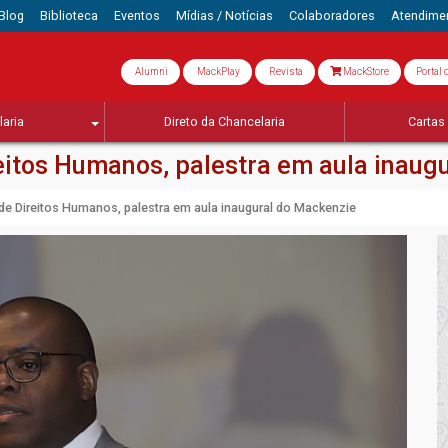
Blog
Biblioteca
Eventos
Mídias / Notícias
Colaboradores
Atendime
Alumni
MackPlay
Revista
MackStore
Portal 
aria
Direto da Chancelaria
Cartas 
reitos Humanos, palestra em aula inau
o de Direitos Humanos, palestra em aula inaugural do Mackenzie