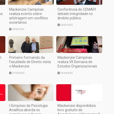
:
Mackenzie Campinas
Conferência do CEMAPI
se
realiza evento sobre
debate integridade no
arbitragem em conflitos
âmbito público
societários
03/05/2023
18/05/2023
l
Primeiro formando da
Mackenzie Campinas
Faculdade de Direito visita
realiza VII Semana de
o Mackenzie
Estudos Organizacionais
27/04/2023
25/04/2023
I Simpósio de Psicologia
Mackenzie disponibiliza
Analítica aborda os
livro gratuito de