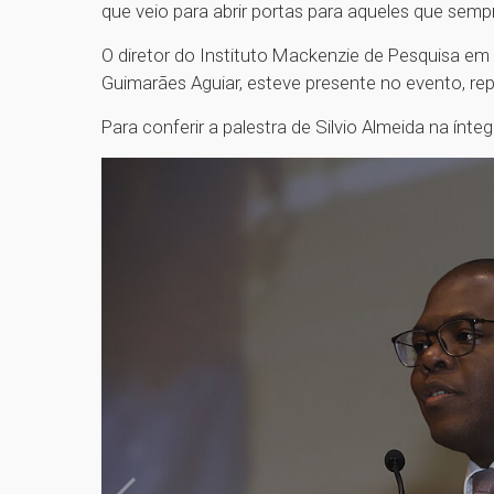
que veio para abrir portas para aqueles que sem
O diretor do Instituto Mackenzie de Pesquisa e
Guimarães Aguiar, esteve presente no evento, re
Para conferir a palestra de Silvio Almeida na ínteg