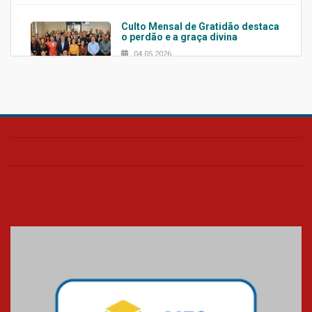
Culto Mensal de Gratidão destaca
o perdão e a graça divina
04.05.2026
Confira como foi o culto mensal
de março
26.03.2026
Cerimônia do Jaleco marca
entrada de novos alunos de
Medicina em Alphaville
09.03.2026
Mackenzie mobiliza campanha