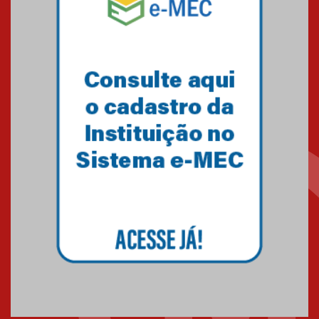
solidária para apoiar famílias em
Minas Gerais
05.03.2026
Primeiro culto do ano ressalta o
agradecimento
27.02.2026
Mackenzie recepciona calouros
do primeiro semestre de 2026
06.02.2026