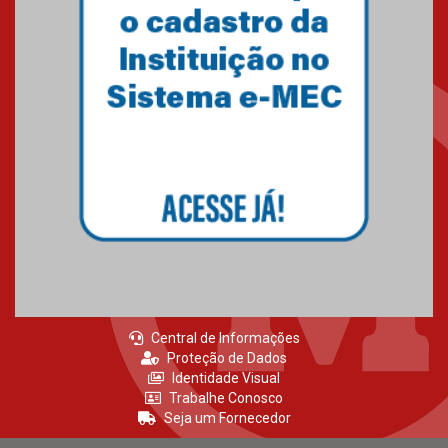
agradecimento
27.02.2026
Mackenzie recepciona calouros
do primeiro semestre de 2026
06.02.2026
Central de Informações
Proteção de Dados
Identidade Visual
Trabalhe Conosco
Seja um Fornecedor