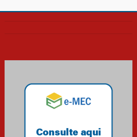
Confira como foi o culto mensal
de março
26.03.2026
Cerimônia do Jaleco marca
entrada de novos alunos de
Medicina em Alphaville
09.03.2026
Mackenzie mobiliza campanha
solidária para apoiar famílias em
Minas Gerais
05.03.2026
Primeiro culto do ano ressalta o