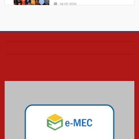
04.05.2026
Confira como foi o culto mensal
de março
26.03.2026
Cerimônia do Jaleco marca
entrada de novos alunos de
Medicina em Alphaville
09.03.2026
Mackenzie mobiliza campanha
solidária para apoiar famílias em
Minas Gerais
05.03.2026