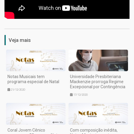
1
Veja mais
Notas Musicais tem
Universidade Presbiteriana
programa especial de Natal
Mackenzie prorroga Regime
Excepcional por Contingência
21/12/2020
17/12/2020
Coral Jovem Cênico
Com composição inédita,