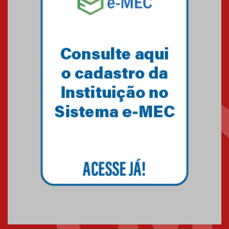
Minas Gerais
05.03.2026
Primeiro culto do ano ressalta o
agradecimento
27.02.2026
Mackenzie recepciona calouros
do primeiro semestre de 2026
06.02.2026