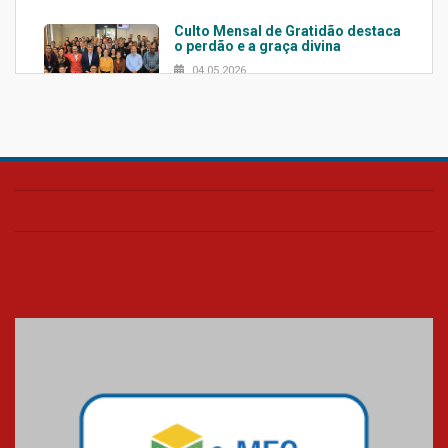
Culto Mensal de Gratidão destaca
o perdão e a graça divina
04.05.2026
Confira como foi o culto mensal
de março
26.03.2026
Cerimônia do Jaleco marca
entrada de novos alunos de
Medicina em Alphaville
09.03.2026
Mackenzie mobiliza campanha
solidária para apoiar famílias em