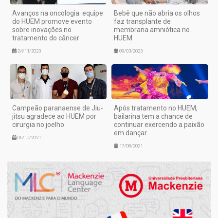
Avanços na oncologia: equipe
Bebê que não abria os olhos
do HUEM promove evento
faz transplante de
sobre inovações no
membrana amniótica no
tratamento do câncer
HUEM
24/11/2023
09/03/2023
Campeão paranaense de Jiu-
Após tratamento no HUEM,
jitsu agradece ao HUEM por
bailarina tem a chance de
cirurgia no joelho
continuar exercendo a paixão
em dançar
06/10/2021
17/08/2021