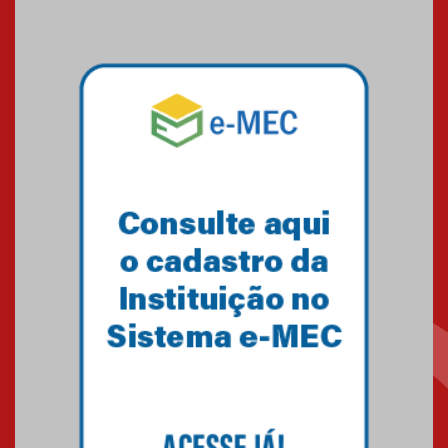
09.03.2026
Mackenzie mobiliza campanha
solidária para apoiar famílias em
Minas Gerais
05.03.2026
Primeiro culto do ano ressalta o
agradecimento
27.02.2026
Mackenzie recepciona calouros
do primeiro semestre de 2026
06.02.2026